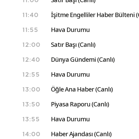
11:00
İşitme Engelliler Haber Bülteni (
11:40
Hava Durumu
11:55
Satır Başı (Canlı)
12:00
Dünya Gündemi (Canlı)
12:40
Hava Durumu
12:55
Öğle Ana Haber (Canlı)
13:00
Piyasa Raporu (Canlı)
13:50
Hava Durumu
13:55
Haber Ajandası (Canlı)
14:00