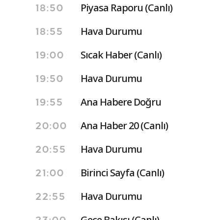
Piyasa Raporu (Canlı)
18:50
Hava Durumu
18:55
Sıcak Haber (Canlı)
19:00
Hava Durumu
19:50
Ana Habere Doğru
19:55
Ana Haber 20 (Canlı)
20:00
Hava Durumu
20:55
Birinci Sayfa (Canlı)
21:00
Hava Durumu
22:55
Gece Bakışı (Canlı)