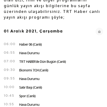
olan dizi, film ve diğer programların
günlük yayın akışı bilgilerine bu sayfa
üzerinden ulaşabilirsiniz. TRT Haber canlı
yayın akışı programı şöyle;
01 Aralık 2021, Çarşamba
Haber 06 (Canlı)
06:00
Hava Durumu
06:55
TRT HABER'de Dün Bugün (Canlı)
07:00
Ekonomi 7/24 (Canlı)
09:30
Hava Durumu
09:55
Satır Başı (Canlı)
10:00
Spor (Canlı)
10:45
Hava Durumu
10:55