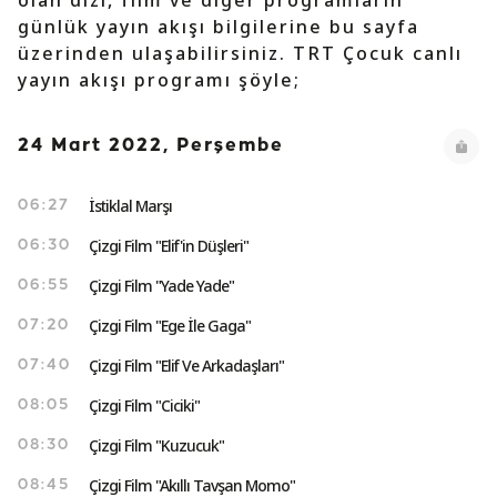
olan dizi, film ve diğer programların
günlük yayın akışı bilgilerine bu sayfa
üzerinden ulaşabilirsiniz. TRT Çocuk canlı
yayın akışı programı şöyle;
24 Mart 2022, Perşembe
İstiklal Marşı
06:27
Çizgi Film "Elif'in Düşleri"
06:30
Çizgi Film "Yade Yade"
06:55
Çizgi Film "Ege İle Gaga"
07:20
Çizgi Film "Elif Ve Arkadaşları"
07:40
Çizgi Film "Ciciki"
08:05
Çizgi Film "Kuzucuk"
08:30
Çizgi Film "Akıllı Tavşan Momo"
08:45