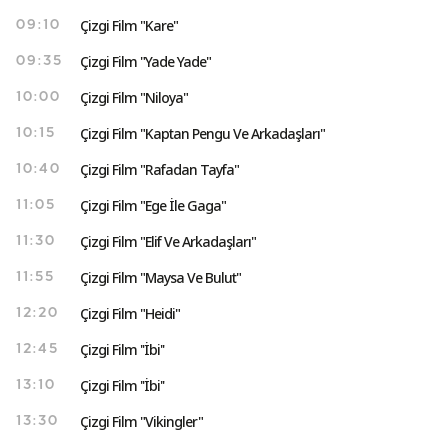
Çizgi Film "Kare"
09:10
Çizgi Film "Yade Yade"
09:35
Çizgi Film "Niloya"
10:00
Çizgi Film "Kaptan Pengu Ve Arkadaşları"
10:15
Çizgi Film "Rafadan Tayfa"
10:40
Çizgi Film "Ege İle Gaga"
11:05
Çizgi Film "Elif Ve Arkadaşları"
11:30
Çizgi Film "Maysa Ve Bulut"
11:55
Çizgi Film "Heidi"
12:20
Çizgi Film ''İbi''
12:45
Çizgi Film ''İbi''
13:10
Çizgi Film "Vikingler"
13:30