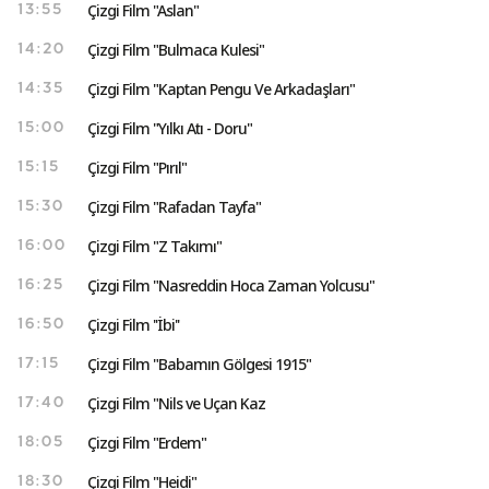
Çizgi Film "Aslan"
13:55
Çizgi Film "Bulmaca Kulesi"
14:20
Çizgi Film "Kaptan Pengu Ve Arkadaşları"
14:35
Çizgi Film "Yılkı Atı - Doru"
15:00
Çizgi Film "Pırıl"
15:15
Çizgi Film "Rafadan Tayfa"
15:30
Çizgi Film "Z Takımı"
16:00
Çizgi Film "Nasreddin Hoca Zaman Yolcusu"
16:25
Çizgi Film ''İbi''
16:50
Çizgi Film "Babamın Gölgesi 1915"
17:15
Çizgi Film "Nils ve Uçan Kaz
17:40
Çizgi Film "Erdem"
18:05
Çizgi Film "Heidi"
18:30