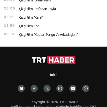
Çizgi Film "Dijital Tayfa"
04:35
Çizgi Film "Rafadan Tayfa"
05:00
Çizgi Film "Kare"
05:25
Çizgi Film ''İbi''
05:50
Çizgi Film "Kaptan Pengu Ve Arkadaşları"
06:15
tabii
Copyright © 2026. TRT HABER
Bağlantı yoluyla gidilen dış sitelerin içeriğinden TRT