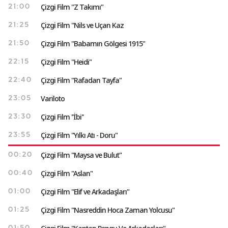
Çizgi Film "Z Takımı"
21:00
Çizgi Film "Nils ve Uçan Kaz
21:25
Çizgi Film "Babamın Gölgesi 1915"
21:50
Çizgi Film "Heidi"
22:15
Çizgi Film "Rafadan Tayfa"
22:40
Variloto
23:05
Çizgi Film ''İbi''
23:30
Çizgi Film "Yılkı Atı - Doru"
23:55
Çizgi Film "Maysa ve Bulut"
00:20
Çizgi Film "Aslan"
00:40
Çizgi Film "Elif ve Arkadaşları"
01:00
Çizgi Film "Nasreddin Hoca Zaman Yolcusu"
01:25