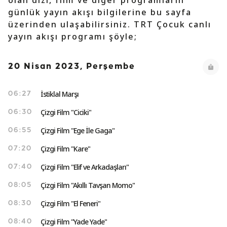
olan dizi, film ve diğer programların
günlük yayın akışı bilgilerine bu sayfa
üzerinden ulaşabilirsiniz. TRT Çocuk canlı
yayın akışı programı şöyle;
20 Nisan 2023, Perşembe
İstiklal Marşı
06:27
Çizgi Film "Ciciki"
06:30
Çizgi Film "Ege İle Gaga"
06:55
Çizgi Film "Kare"
07:20
Çizgi Film "Elif ve Arkadaşları"
07:40
Çizgi Film "Akıllı Tavşan Momo"
08:05
Çizgi Film "El Feneri"
08:30
Çizgi Film "Yade Yade"
08:40