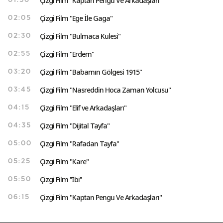
Çizgi Film "Kaptan Pengu Ve Arkadaşları"
01:50
Çizgi Film "Ege İle Gaga"
02:05
Çizgi Film "Bulmaca Kulesi"
02:30
Çizgi Film "Erdem"
02:55
Çizgi Film "Babamın Gölgesi 1915"
03:20
Çizgi Film "Nasreddin Hoca Zaman Yolcusu"
03:45
Çizgi Film "Elif ve Arkadaşları"
04:15
Çizgi Film "Dijital Tayfa"
04:35
Çizgi Film "Rafadan Tayfa"
05:00
Çizgi Film "Kare"
05:25
Çizgi Film ''İbi''
05:50
Çizgi Film "Kaptan Pengu Ve Arkadaşları"
06:15