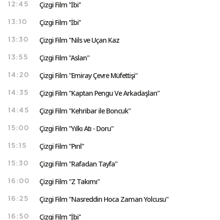
Çizgi Film ''İbi''
12:45
Çizgi Film ''İbi''
13:10
Çizgi Film "Nils ve Uçan Kaz
13:30
Çizgi Film "Aslan"
13:55
Çizgi Film "Emiray Çevre Müfettişi"
14:20
Çizgi Film "Kaptan Pengu Ve Arkadaşları"
14:35
Çizgi Film "Kehribar ile Boncuk"
14:45
Çizgi Film "Yılkı Atı - Doru"
15:00
Çizgi Film "Pırıl"
15:15
Çizgi Film "Rafadan Tayfa"
15:30
Çizgi Film "Z Takımı"
16:00
Çizgi Film "Nasreddin Hoca Zaman Yolcusu"
16:25
Çizgi Film ''İbi''
16:50