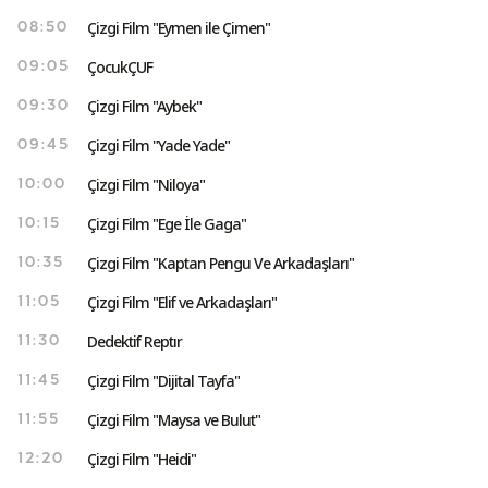
Çizgi Film "Eymen ile Çimen"
08:50
ÇocukÇUF
09:05
Çizgi Film "Aybek"
09:30
Çizgi Film "Yade Yade"
09:45
Çizgi Film "Niloya"
10:00
Çizgi Film "Ege İle Gaga"
10:15
Çizgi Film "Kaptan Pengu Ve Arkadaşları"
10:35
Çizgi Film "Elif ve Arkadaşları"
11:05
Dedektif Reptır
11:30
Çizgi Film "Dijital Tayfa"
11:45
Çizgi Film "Maysa ve Bulut"
11:55
Çizgi Film "Heidi"
12:20