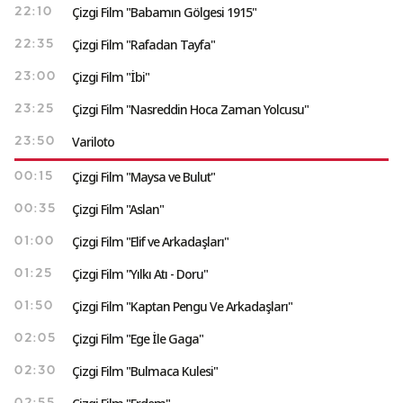
Çizgi Film "Babamın Gölgesi 1915"
22:10
Çizgi Film "Rafadan Tayfa"
22:35
Çizgi Film "İbi"
23:00
Çizgi Film "Nasreddin Hoca Zaman Yolcusu"
23:25
Variloto
23:50
Çizgi Film "Maysa ve Bulut"
00:15
Çizgi Film "Aslan"
00:35
Çizgi Film "Elif ve Arkadaşları"
01:00
Çizgi Film "Yılkı Atı - Doru"
01:25
Çizgi Film "Kaptan Pengu Ve Arkadaşları"
01:50
Çizgi Film "Ege İle Gaga"
02:05
Çizgi Film "Bulmaca Kulesi"
02:30