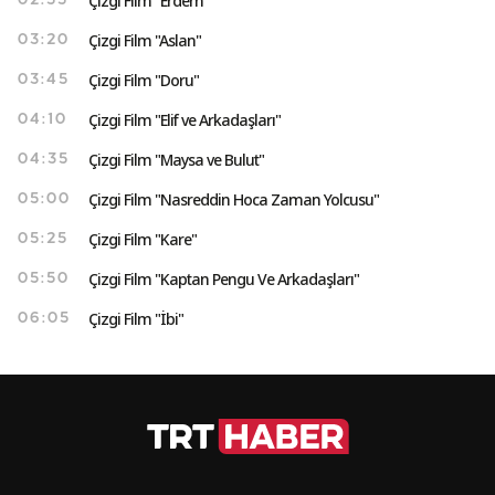
Çizgi Film "Erdem"
02:55
Çizgi Film "Aslan"
03:20
Çizgi Film "Doru"
03:45
Çizgi Film "Elif ve Arkadaşları"
04:10
Çizgi Film "Maysa ve Bulut"
04:35
Çizgi Film "Nasreddin Hoca Zaman Yolcusu"
05:00
Çizgi Film "Kare"
05:25
Çizgi Film "Kaptan Pengu Ve Arkadaşları"
05:50
Çizgi Film "İbi"
06:05