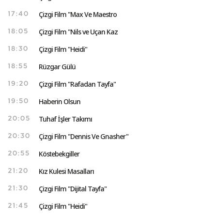
Çizgi Film "Max Ve Maestro
17:40
Çizgi Film "Nils ve Uçan Kaz
18:05
Çizgi Film "Heidi"
18:30
Rüzgar Gülü
18:55
Çizgi Film "Rafadan Tayfa"
19:20
Haberin Olsun
19:50
Tuhaf İşler Takımı
20:05
Çizgi Film "Dennis Ve Gnasher"
20:30
Köstebekgiller
20:55
Kız Kulesi Masalları
21:20
Çizgi Film "Dijital Tayfa"
21:30
Çizgi Film "Heidi"
21:45