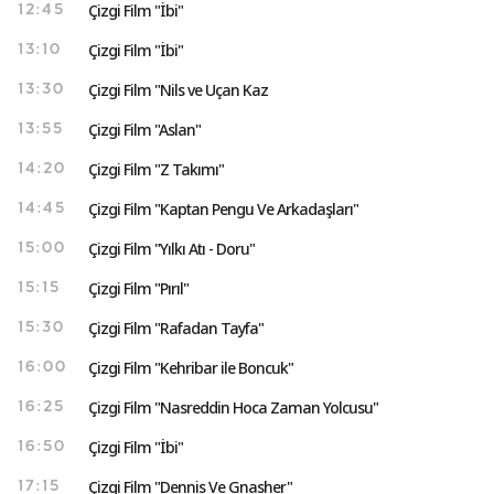
Çizgi Film "İbi"
12:45
Çizgi Film "İbi"
13:10
Çizgi Film "Nils ve Uçan Kaz
13:30
Çizgi Film "Aslan"
13:55
Çizgi Film "Z Takımı"
14:20
Çizgi Film "Kaptan Pengu Ve Arkadaşları"
14:45
Çizgi Film "Yılkı Atı - Doru"
15:00
Çizgi Film "Pırıl"
15:15
Çizgi Film "Rafadan Tayfa"
15:30
Çizgi Film "Kehribar ile Boncuk"
16:00
Çizgi Film "Nasreddin Hoca Zaman Yolcusu"
16:25
Çizgi Film "İbi"
16:50
Çizgi Film "Dennis Ve Gnasher"
17:15