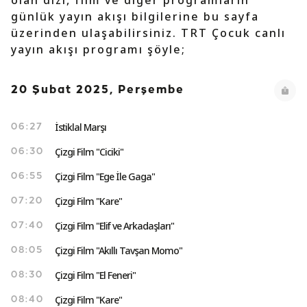
olan dizi, film ve diğer programların
günlük yayın akışı bilgilerine bu sayfa
üzerinden ulaşabilirsiniz. TRT Çocuk canlı
yayın akışı programı şöyle;
20 Şubat 2025, Perşembe
İstiklal Marşı
06:27
Çizgi Film "Ciciki"
06:30
Çizgi Film "Ege İle Gaga"
06:55
Çizgi Film "Kare"
07:20
Çizgi Film "Elif ve Arkadaşları"
07:40
Çizgi Film "Akıllı Tavşan Momo"
08:05
Çizgi Film "El Feneri"
08:30
Çizgi Film "Kare"
08:40