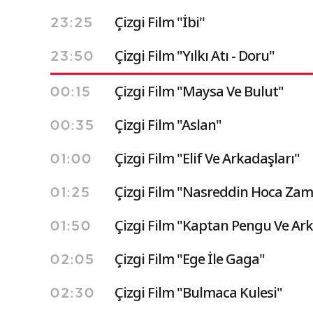
Çizgi Film ''İbi''
23:25
Çizgi Film "Yılkı Atı - Doru"
23:50
Çizgi Film "Maysa Ve Bulut"
00:15
Çizgi Film "Aslan"
00:35
Çizgi Film "Elif Ve Arkadaşları"
01:00
Çizgi Film "Nasreddin Hoca Zam
01:25
Çizgi Film "Kaptan Pengu Ve Ark
01:50
Çizgi Film "Ege İle Gaga"
02:05
Çizgi Film "Bulmaca Kulesi"
02:30