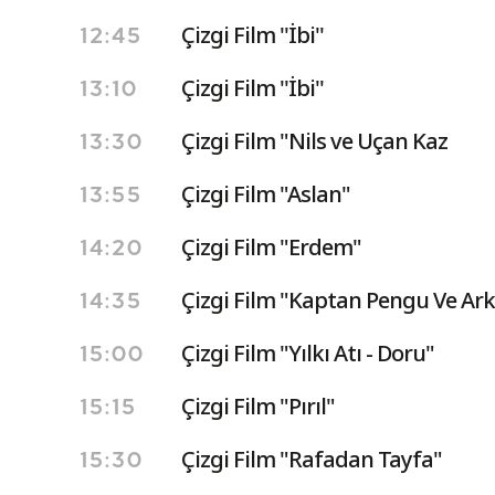
Çizgi Film ''İbi''
12:45
Çizgi Film ''İbi''
13:10
Çizgi Film "Nils ve Uçan Kaz
13:30
Çizgi Film "Aslan"
13:55
Çizgi Film "Erdem"
14:20
Çizgi Film "Kaptan Pengu Ve Ark
14:35
Çizgi Film "Yılkı Atı - Doru"
15:00
Çizgi Film "Pırıl"
15:15
Çizgi Film "Rafadan Tayfa"
15:30