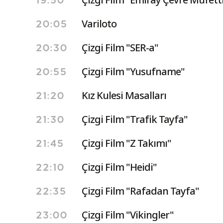
19:50
Variloto
20:05
Çizgi Film "SER-a"
20:30
Çizgi Film "Yusufname"
20:55
Kız Kulesi Masalları
21:20
Çizgi Film "Trafik Tayfa"
21:30
Çizgi Film "Z Takımı"
21:45
Çizgi Film "Heidi"
22:10
Çizgi Film "Rafadan Tayfa"
22:35
Çizgi Film "Vikingler"
23:00