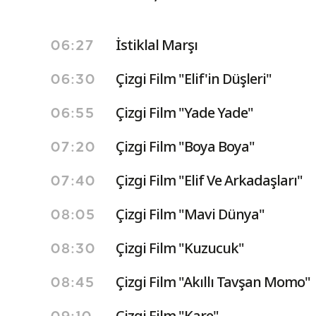
İstiklal Marşı
06:27
Çizgi Film "Elif'in Düşleri"
06:30
Çizgi Film "Yade Yade"
06:55
Çizgi Film "Boya Boya"
07:20
Çizgi Film "Elif Ve Arkadaşları"
07:40
Çizgi Film "Mavi Dünya"
08:05
Çizgi Film "Kuzucuk"
08:30
Çizgi Film "Akıllı Tavşan Momo"
08:45
Çizgi Film "Kare"