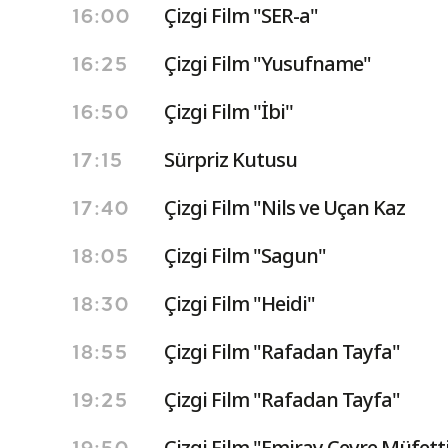
Çizgi Film "SER-a"
16:00
Çizgi Film "Yusufname"
16:25
Çizgi Film ''İbi''
16:50
Sürpriz Kutusu
17:15
Çizgi Film "Nils ve Uçan Kaz
17:40
Çizgi Film "Sagun"
18:05
Çizgi Film "Heidi"
18:30
Çizgi Film "Rafadan Tayfa"
18:55
Çizgi Film "Rafadan Tayfa"
19:25
Çizgi Film "Emiray Çevre Müfetti