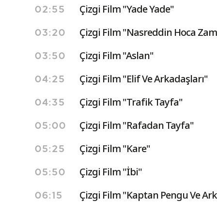
Çizgi Film "Yade Yade"
02:55
Çizgi Film "Nasreddin Hoca Zam
03:20
Çizgi Film "Aslan"
03:50
Çizgi Film "Elif Ve Arkadaşları"
04:25
Çizgi Film "Trafik Tayfa"
04:35
Çizgi Film "Rafadan Tayfa"
05:00
Çizgi Film "Kare"
05:25
Çizgi Film ''İbi''
05:50
Çizgi Film "Kaptan Pengu Ve Ark
06:15