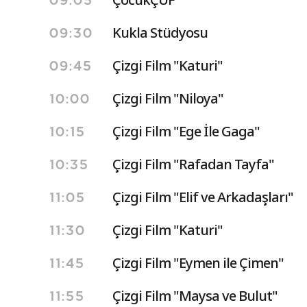
09:05
Kukla Stüdyosu
09:30
Çizgi Film "Katuri"
09:45
Çizgi Film "Niloya"
10:00
Çizgi Film "Ege İle Gaga"
10:15
Çizgi Film "Rafadan Tayfa"
10:35
Çizgi Film "Elif ve Arkadaşları"
11:05
Çizgi Film "Katuri"
11:30
Çizgi Film "Eymen ile Çimen"
11:45
Çizgi Film "Maysa ve Bulut"
11:55