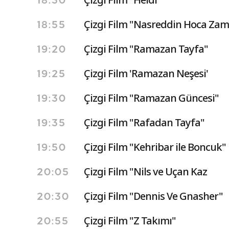
18:30
Çizgi Film "Nasreddin Hoca Zam
18:55
Çizgi Film "Ramazan Tayfa"
19:20
Çizgi Film 'Ramazan Neşesi'
19:25
Çizgi Film "Ramazan Güncesi"
19:30
Çizgi Film "Rafadan Tayfa"
19:35
Çizgi Film "Kehribar ile Boncuk"
19:50
Çizgi Film "Nils ve Uçan Kaz
20:05
Çizgi Film "Dennis Ve Gnasher"
20:30
Çizgi Film "Z Takımı"
20:55