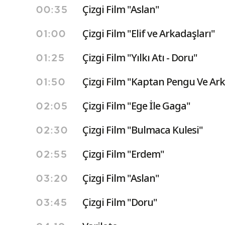
Çizgi Film "Aslan"
00:35
Çizgi Film "Elif ve Arkadaşları"
01:00
Çizgi Film "Yılkı Atı - Doru"
01:25
Çizgi Film "Kaptan Pengu Ve Ark
01:50
Çizgi Film "Ege İle Gaga"
02:05
Çizgi Film "Bulmaca Kulesi"
02:30
Çizgi Film "Erdem"
02:55
Çizgi Film "Aslan"
03:20
Çizgi Film "Doru"
03:45