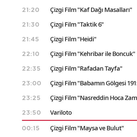
Çizgi Film "Kaf Dağı Masalları"
21:20
Çizgi Film "Taktik 6"
21:30
Çizgi Film "Heidi"
21:45
Çizgi Film "Kehribar ile Boncuk"
22:10
Çizgi Film "Rafadan Tayfa"
22:35
Çizgi Film "Babamın Gölgesi 191
23:00
Çizgi Film "Nasreddin Hoca Zam
23:25
Variloto
23:50
Çizgi Film "Maysa ve Bulut"
00:15