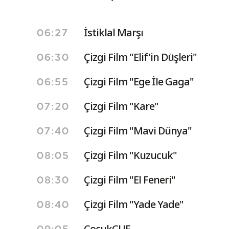
İstiklal Marşı
06:27
Çizgi Film "Elif'in Düşleri"
06:30
Çizgi Film "Ege İle Gaga"
06:55
Çizgi Film "Kare"
07:20
Çizgi Film "Mavi Dünya"
07:40
Çizgi Film "Kuzucuk"
08:05
Çizgi Film "El Feneri"
08:30
Çizgi Film "Yade Yade"
08:40
ÇocukÇUF