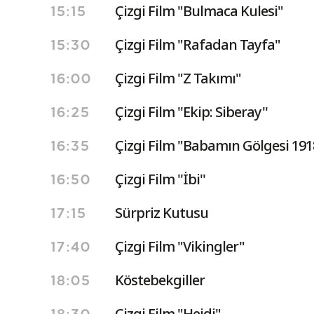
Çizgi Film "Bulmaca Kulesi"
15:15
Çizgi Film "Rafadan Tayfa"
15:30
Çizgi Film "Z Takımı"
16:00
Çizgi Film ''Ekip: Siberay''
16:25
Çizgi Film "Babamın Gölgesi 191
16:35
Çizgi Film ''İbi''
16:50
Sürpriz Kutusu
17:15
Çizgi Film "Vikingler"
17:40
Köstebekgiller
18:05
Çizgi Film "Heidi"