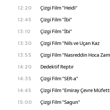
Çizgi Film "Heidi"
12:20
Çizgi Film ''İbi''
12:45
Çizgi Film ''İbi''
13:10
Çizgi Film "Nils ve Uçan Kaz
13:30
Çizgi Film "Nasreddin Hoca Zam
13:55
Dedektif Reptır
14:20
Çizgi Film "SER-a"
14:35
Çizgi Film "Emiray Çevre Müfetti
14:45
Çizgi Film "Sagun"
15:00