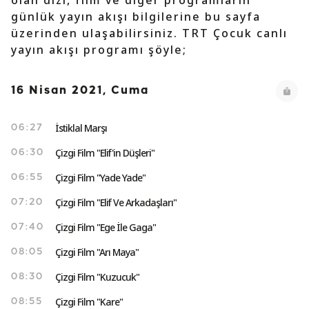
olan dizi, film ve diğer programların
günlük yayın akışı bilgilerine bu sayfa
üzerinden ulaşabilirsiniz. TRT Çocuk canlı
yayın akışı programı şöyle;
16 Nisan 2021, Cuma
İstiklal Marşı
06:27
Çizgi Film "Elif'in Düşleri"
06:30
Çizgi Film "Yade Yade"
06:55
Çizgi Film "Elif Ve Arkadaşları"
07:20
Çizgi Film "Ege İle Gaga"
07:40
Çizgi Film "Arı Maya"
08:05
Çizgi Film "Kuzucuk"
08:30
Çizgi Film "Kare"
08:55