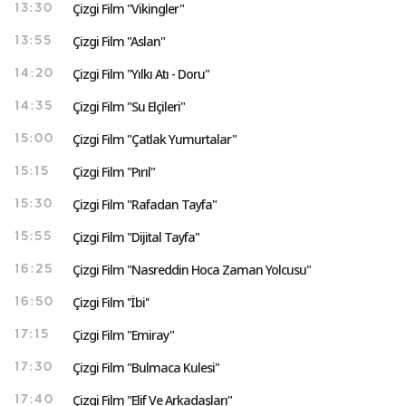
Çizgi Film "Vikingler"
13:30
Çizgi Film "Aslan"
13:55
Çizgi Film "Yılkı Atı - Doru"
14:20
Çizgi Film "Su Elçileri"
14:35
Çizgi Film "Çatlak Yumurtalar"
15:00
Çizgi Film "Pırıl"
15:15
Çizgi Film "Rafadan Tayfa"
15:30
Çizgi Film "Dijital Tayfa"
15:55
Çizgi Film "Nasreddin Hoca Zaman Yolcusu"
16:25
Çizgi Film ''İbi''
16:50
Çizgi Film "Emiray"
17:15
Çizgi Film "Bulmaca Kulesi"
17:30
Çizgi Film "Elif Ve Arkadaşları"
17:40