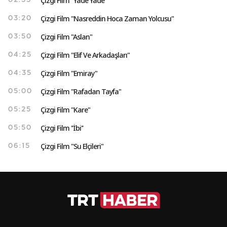
Çizgi Film "Yade Yade"
02:55
Çizgi Film "Nasreddin Hoca Zaman Yolcusu"
03:20
Çizgi Film "Aslan"
03:50
Çizgi Film "Elif Ve Arkadaşları"
04:25
Çizgi Film "Emiray"
04:35
Çizgi Film "Rafadan Tayfa"
05:00
Çizgi Film "Kare"
05:25
Çizgi Film ''İbi''
05:50
Çizgi Film "Su Elçileri"
06:15