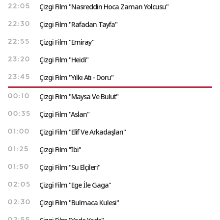
Çizgi Film "Nasreddin Hoca Zaman Yolcusu"
22:05
Çizgi Film "Rafadan Tayfa"
22:30
Çizgi Film "Emiray"
22:55
Çizgi Film "Heidi"
23:20
Çizgi Film "Yılkı Atı - Doru"
23:45
Çizgi Film "Maysa Ve Bulut"
00:10
Çizgi Film "Aslan"
00:35
Çizgi Film "Elif Ve Arkadaşları"
01:00
Çizgi Film ''İbi''
01:25
Çizgi Film "Su Elçileri"
01:50
Çizgi Film "Ege İle Gaga"
02:05
Çizgi Film "Bulmaca Kulesi"
02:30