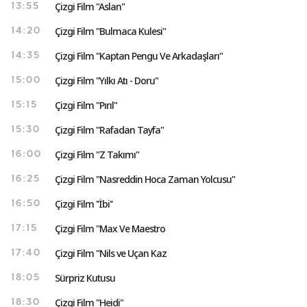
Çizgi Film "Aslan"
13:55
Çizgi Film "Bulmaca Kulesi"
14:20
Çizgi Film "Kaptan Pengu Ve Arkadaşları"
14:35
Çizgi Film "Yılkı Atı - Doru"
15:00
Çizgi Film "Pırıl"
15:15
Çizgi Film "Rafadan Tayfa"
15:30
Çizgi Film "Z Takımı"
16:00
Çizgi Film "Nasreddin Hoca Zaman Yolcusu"
16:25
Çizgi Film ''İbi''
16:50
Çizgi Film "Max Ve Maestro
17:15
Çizgi Film "Nils ve Uçan Kaz
17:40
Sürpriz Kutusu
18:05
Çizgi Film "Heidi"
18:30