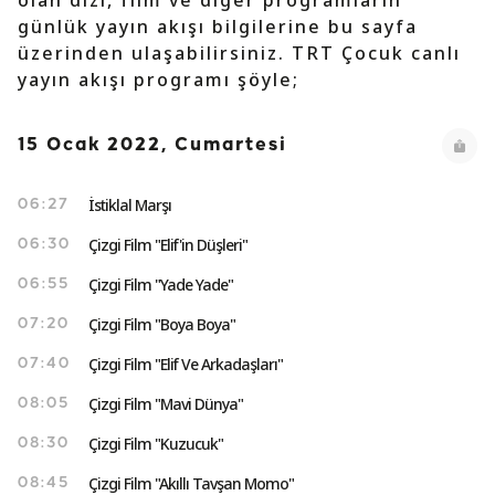
olan dizi, film ve diğer programların
günlük yayın akışı bilgilerine bu sayfa
üzerinden ulaşabilirsiniz. TRT Çocuk canlı
yayın akışı programı şöyle;
15 Ocak 2022, Cumartesi
İstiklal Marşı
06:27
Çizgi Film "Elif'in Düşleri"
06:30
Çizgi Film "Yade Yade"
06:55
Çizgi Film "Boya Boya"
07:20
Çizgi Film "Elif Ve Arkadaşları"
07:40
Çizgi Film "Mavi Dünya"
08:05
Çizgi Film "Kuzucuk"
08:30
Çizgi Film "Akıllı Tavşan Momo"
08:45