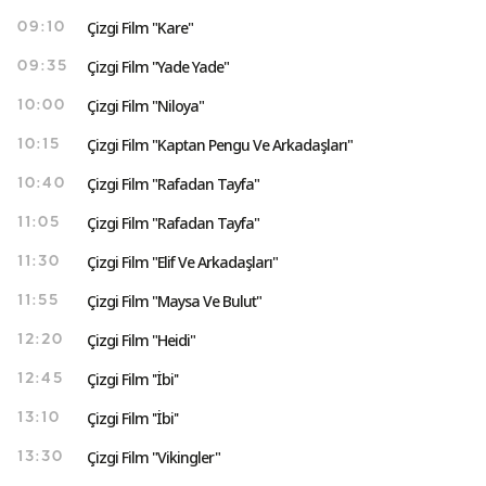
Çizgi Film "Kare"
09:10
Çizgi Film "Yade Yade"
09:35
Çizgi Film "Niloya"
10:00
Çizgi Film "Kaptan Pengu Ve Arkadaşları"
10:15
Çizgi Film "Rafadan Tayfa"
10:40
Çizgi Film "Rafadan Tayfa"
11:05
Çizgi Film "Elif Ve Arkadaşları"
11:30
Çizgi Film "Maysa Ve Bulut"
11:55
Çizgi Film "Heidi"
12:20
Çizgi Film ''İbi''
12:45
Çizgi Film ''İbi''
13:10
Çizgi Film "Vikingler"
13:30