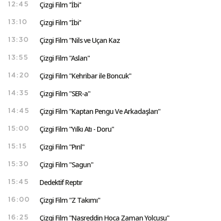
Çizgi Film ''İbi''
12:45
Çizgi Film ''İbi''
13:10
Çizgi Film "Nils ve Uçan Kaz
13:30
Çizgi Film "Aslan"
13:55
Çizgi Film "Kehribar ile Boncuk"
14:20
Çizgi Film "SER-a"
14:35
Çizgi Film "Kaptan Pengu Ve Arkadaşları"
14:45
Çizgi Film "Yılkı Atı - Doru"
15:00
Çizgi Film "Pırıl"
15:15
Çizgi Film "Sagun"
15:30
Dedektif Reptır
15:45
Çizgi Film "Z Takımı"
16:00
Çizgi Film "Nasreddin Hoca Zaman Yolcusu"
16:25