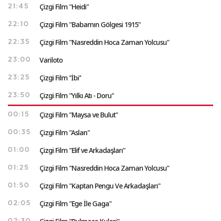
Çizgi Film "Heidi"
21:45
Çizgi Film "Babamın Gölgesi 1915"
22:10
Çizgi Film "Nasreddin Hoca Zaman Yolcusu"
22:35
Variloto
23:00
Çizgi Film ''İbi''
23:25
Çizgi Film "Yılkı Atı - Doru"
23:50
Çizgi Film "Maysa ve Bulut"
00:15
Çizgi Film "Aslan"
00:35
Çizgi Film "Elif ve Arkadaşları"
01:00
Çizgi Film "Nasreddin Hoca Zaman Yolcusu"
01:25
Çizgi Film "Kaptan Pengu Ve Arkadaşları"
01:50
Çizgi Film "Ege İle Gaga"
02:05