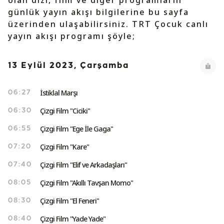
olan dizi, film ve diğer programların
günlük yayın akışı bilgilerine bu sayfa
üzerinden ulaşabilirsiniz. TRT Çocuk canlı
yayın akışı programı şöyle;
13 Eylül 2023, Çarşamba
İstiklal Marşı
06:27
Çizgi Film "Ciciki"
06:30
Çizgi Film "Ege İle Gaga"
06:55
Çizgi Film "Kare"
07:20
Çizgi Film "Elif ve Arkadaşları"
07:40
Çizgi Film "Akıllı Tavşan Momo"
08:05
Çizgi Film "El Feneri"
08:30
Çizgi Film "Yade Yade"
08:40