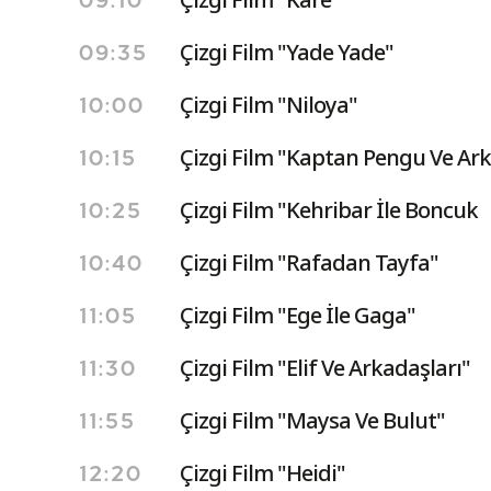
09:10
Çizgi Film "Yade Yade"
09:35
Çizgi Film "Niloya"
10:00
Çizgi Film "Kaptan Pengu Ve Ark
10:15
Çizgi Film "Kehribar İle Boncuk
10:25
Çizgi Film "Rafadan Tayfa"
10:40
Çizgi Film "Ege İle Gaga"
11:05
Çizgi Film "Elif Ve Arkadaşları"
11:30
Çizgi Film "Maysa Ve Bulut"
11:55
Çizgi Film "Heidi"
12:20