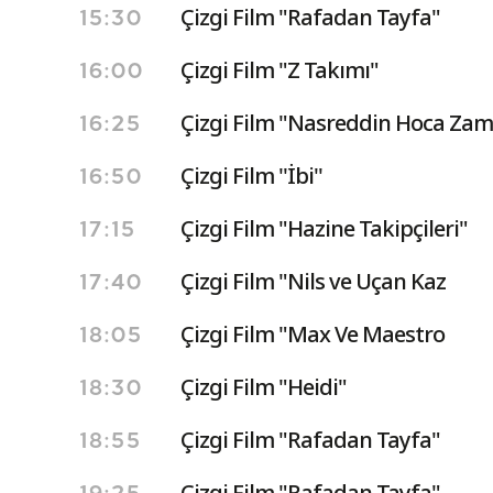
Çizgi Film "Rafadan Tayfa"
15:30
Çizgi Film "Z Takımı"
16:00
Çizgi Film "Nasreddin Hoca Zam
16:25
Çizgi Film ''İbi''
16:50
Çizgi Film "Hazine Takipçileri"
17:15
Çizgi Film "Nils ve Uçan Kaz
17:40
Çizgi Film "Max Ve Maestro
18:05
Çizgi Film "Heidi"
18:30
Çizgi Film "Rafadan Tayfa"
18:55
Çizgi Film "Rafadan Tayfa"