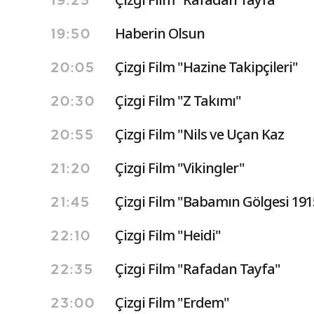
19:25
Haberin Olsun
19:50
Çizgi Film "Hazine Takipçileri"
20:05
Çizgi Film "Z Takımı"
20:30
Çizgi Film "Nils ve Uçan Kaz
20:55
Çizgi Film "Vikingler"
21:20
Çizgi Film "Babamın Gölgesi 191
21:45
Çizgi Film "Heidi"
22:10
Çizgi Film "Rafadan Tayfa"
22:35
Çizgi Film "Erdem"
23:00