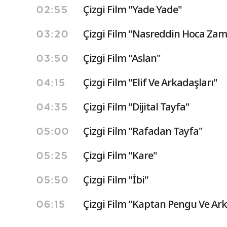
Çizgi Film "Yade Yade"
02:55
Çizgi Film "Nasreddin Hoca Zam
03:20
Çizgi Film "Aslan"
03:50
Çizgi Film "Elif Ve Arkadaşları"
04:15
Çizgi Film "Dijital Tayfa"
04:35
Çizgi Film "Rafadan Tayfa"
05:00
Çizgi Film "Kare"
05:25
Çizgi Film ''İbi''
05:50
Çizgi Film "Kaptan Pengu Ve Ark
06:15