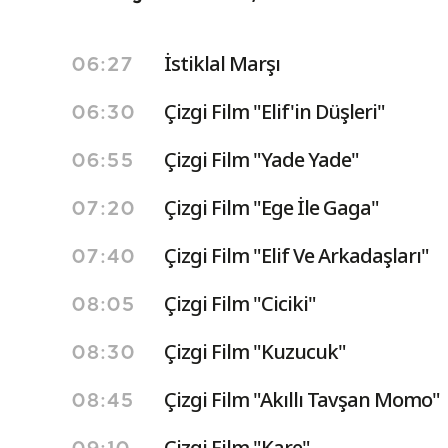
İstiklal Marşı
06:27
Çizgi Film "Elif'in Düşleri"
06:30
Çizgi Film "Yade Yade"
06:55
Çizgi Film "Ege İle Gaga"
07:20
Çizgi Film "Elif Ve Arkadaşları"
07:40
Çizgi Film "Ciciki"
08:05
Çizgi Film "Kuzucuk"
08:30
Çizgi Film "Akıllı Tavşan Momo"
08:45
Çizgi Film "Kare"