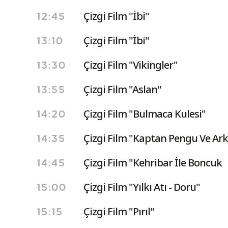
Çizgi Film ''İbi''
12:45
Çizgi Film ''İbi''
13:10
Çizgi Film "Vikingler"
13:30
Çizgi Film "Aslan"
13:55
Çizgi Film "Bulmaca Kulesi"
14:20
Çizgi Film "Kaptan Pengu Ve Ark
14:35
Çizgi Film "Kehribar İle Boncuk
14:45
Çizgi Film "Yılkı Atı - Doru"
15:00
Çizgi Film "Pırıl"
15:15