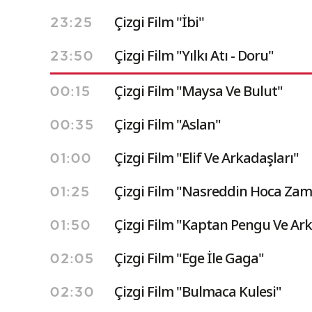
Çizgi Film ''İbi''
23:25
Çizgi Film "Yılkı Atı - Doru"
23:50
Çizgi Film "Maysa Ve Bulut"
00:15
Çizgi Film "Aslan"
00:35
Çizgi Film "Elif Ve Arkadaşları"
01:00
Çizgi Film "Nasreddin Hoca Zam
01:25
Çizgi Film "Kaptan Pengu Ve Ark
01:50
Çizgi Film "Ege İle Gaga"
02:05
Çizgi Film "Bulmaca Kulesi"
02:30