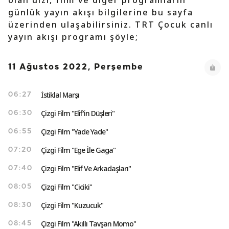
olan dizi, film ve diğer programların
günlük yayın akışı bilgilerine bu sayfa
üzerinden ulaşabilirsiniz. TRT Çocuk canlı
yayın akışı programı şöyle;
11 Ağustos 2022, Perşembe
İstiklal Marşı
06:27
Çizgi Film "Elif'in Düşleri"
06:30
Çizgi Film "Yade Yade"
06:55
Çizgi Film "Ege İle Gaga"
07:20
Çizgi Film "Elif Ve Arkadaşları"
07:40
Çizgi Film "Ciciki"
08:05
Çizgi Film "Kuzucuk"
08:30
Çizgi Film "Akıllı Tavşan Momo"
08:45