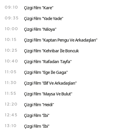
Çizgi Film "Kare"
09:10
Çizgi Film "Yade Yade"
09:35
Çizgi Film "Niloya"
10:00
Çizgi Film "Kaptan Pengu Ve Arkadaşları"
10:15
Çizgi Film "Kehribar İle Boncuk
10:25
Çizgi Film "Rafadan Tayfa"
10:40
Çizgi Film "Ege İle Gaga"
11:05
Çizgi Film "Elif Ve Arkadaşları"
11:30
Çizgi Film "Maysa Ve Bulut"
11:55
Çizgi Film "Heidi"
12:20
Çizgi Film ''İbi''
12:45
Çizgi Film ''İbi''
13:10