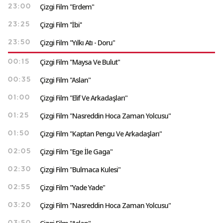
Çizgi Film "Erdem"
23:00
Çizgi Film ''İbi''
23:25
Çizgi Film "Yılkı Atı - Doru"
23:50
Çizgi Film "Maysa Ve Bulut"
00:15
Çizgi Film "Aslan"
00:35
Çizgi Film "Elif Ve Arkadaşları"
01:00
Çizgi Film "Nasreddin Hoca Zaman Yolcusu"
01:25
Çizgi Film "Kaptan Pengu Ve Arkadaşları"
01:50
Çizgi Film "Ege İle Gaga"
02:05
Çizgi Film "Bulmaca Kulesi"
02:30
Çizgi Film "Yade Yade"
02:55
Çizgi Film "Nasreddin Hoca Zaman Yolcusu"
03:20