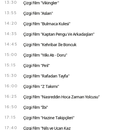
Çizgi Film "Vikingler"
13:30
Çizgi Film "Aslan"
13:55
Çizgi Film "Bulmaca Kulesi"
14:20
Çizgi Film "Kaptan Pengu Ve Arkadaşları"
14:35
Çizgi Film "Kehribar İle Boncuk
14:45
Çizgi Film "Yılkı Atı - Doru"
15:00
Çizgi Film "Pırıl"
15:15
Çizgi Film "Rafadan Tayfa"
15:30
Çizgi Film "Z Takımı"
16:00
Çizgi Film "Nasreddin Hoca Zaman Yolcusu"
16:25
Çizgi Film ''İbi''
16:50
Çizgi Film "Hazine Takipçileri"
17:15
Çizgi Film "Nils ve Uçan Kaz
17:40