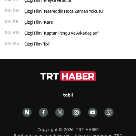
Çizgi Film "Maysa ve Bulut"
04:35
Çizgi Film "Nasreddin Hoca Zaman Yolcusu"
05:00
Çizgi Film "Kare"
05:25
Çizgi Film "Kaptan Pengu Ve Arkadaşları"
05:40
Çizgi Film ''İbi''
06:05
tabii
Copyright © 2026. TRT HABER
Bağlantı yoluyla gidilen dış sitelerin içeriğinden TRT