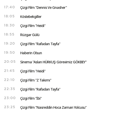
Çizgi Film "Dennis Ve Gnasher"
17:40
Köstebekgiller
18:05
Çizgi Film "Heidi"
18:30
Rüzgar Gülü
18:55
Çizgi Film "Rafadan Tayfa"
19:20
Haberin Olsun
19:50
Sinema "Aslan HÜRKUŞ: Görevimiz GÖKBEY"
20:05
Çizgi Film "Heidi"
21:45
Çizgi Film "Z Takımı"
22:10
Çizgi Film "Rafadan Tayfa"
22:35
Çizgi Film ''İbi''
23:00
Çizgi Film "Nasreddin Hoca Zaman Yolcusu"
23:25