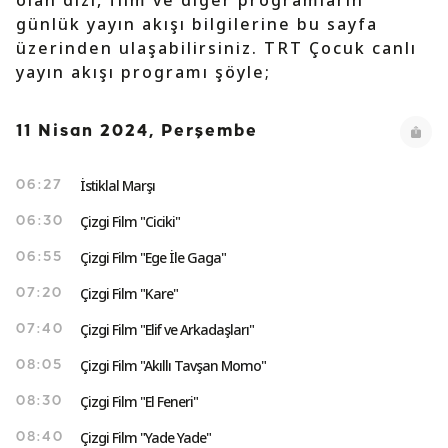
olan dizi, film ve diğer programların
günlük yayın akışı bilgilerine bu sayfa
üzerinden ulaşabilirsiniz. TRT Çocuk canlı
yayın akışı programı şöyle;
11 Nisan 2024, Perşembe
İstiklal Marşı
06:27
Çizgi Film "Ciciki"
06:30
Çizgi Film "Ege İle Gaga"
06:55
Çizgi Film "Kare"
07:20
Çizgi Film "Elif ve Arkadaşları"
07:40
Çizgi Film "Akıllı Tavşan Momo"
08:05
Çizgi Film "El Feneri"
08:30
Çizgi Film "Yade Yade"
08:40