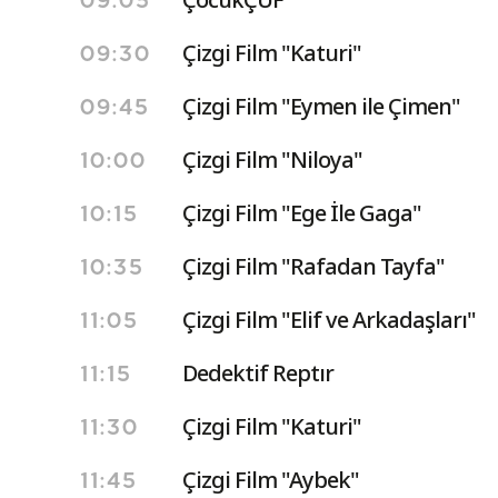
09:05
Çizgi Film "Katuri"
09:30
Çizgi Film "Eymen ile Çimen"
09:45
Çizgi Film "Niloya"
10:00
Çizgi Film "Ege İle Gaga"
10:15
Çizgi Film "Rafadan Tayfa"
10:35
Çizgi Film "Elif ve Arkadaşları"
11:05
Dedektif Reptır
11:15
Çizgi Film "Katuri"
11:30
Çizgi Film "Aybek"
11:45