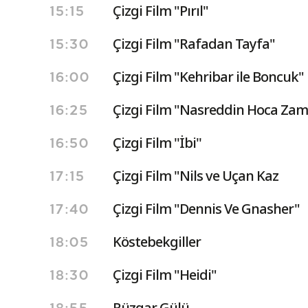
Çizgi Film "Pırıl"
15:15
Çizgi Film "Rafadan Tayfa"
15:30
Çizgi Film "Kehribar ile Boncuk"
16:00
Çizgi Film "Nasreddin Hoca Zam
16:25
Çizgi Film ''İbi''
16:50
Çizgi Film "Nils ve Uçan Kaz
17:15
Çizgi Film "Dennis Ve Gnasher"
17:40
Köstebekgiller
18:05
Çizgi Film "Heidi"
18:30
Rüzgar Gülü