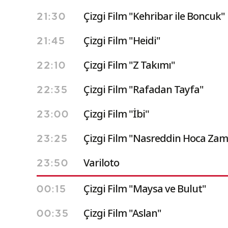
Çizgi Film "Kehribar ile Boncuk"
21:30
Çizgi Film "Heidi"
21:45
Çizgi Film "Z Takımı"
22:10
Çizgi Film "Rafadan Tayfa"
22:35
Çizgi Film ''İbi''
23:00
Çizgi Film "Nasreddin Hoca Zam
23:25
Variloto
23:50
Çizgi Film "Maysa ve Bulut"
00:15
Çizgi Film "Aslan"
00:35