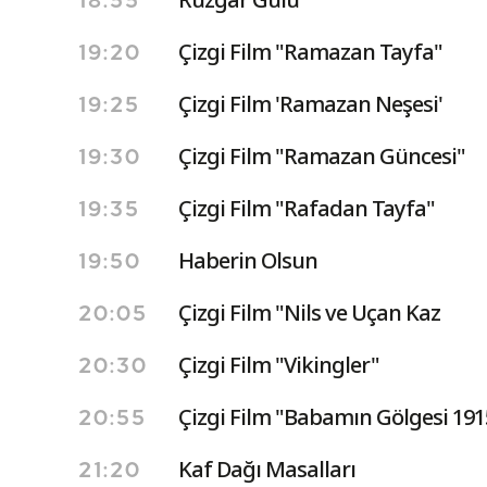
18:55
Çizgi Film "Ramazan Tayfa"
19:20
Çizgi Film 'Ramazan Neşesi'
19:25
Çizgi Film "Ramazan Güncesi"
19:30
Çizgi Film "Rafadan Tayfa"
19:35
Haberin Olsun
19:50
Çizgi Film "Nils ve Uçan Kaz
20:05
Çizgi Film "Vikingler"
20:30
Çizgi Film "Babamın Gölgesi 191
20:55
Kaf Dağı Masalları
21:20