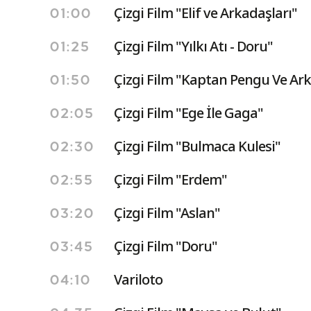
Çizgi Film "Elif ve Arkadaşları"
01:00
Çizgi Film "Yılkı Atı - Doru"
01:25
Çizgi Film "Kaptan Pengu Ve Ark
01:50
Çizgi Film "Ege İle Gaga"
02:05
Çizgi Film "Bulmaca Kulesi"
02:30
Çizgi Film "Erdem"
02:55
Çizgi Film "Aslan"
03:20
Çizgi Film "Doru"
03:45
Variloto
04:10