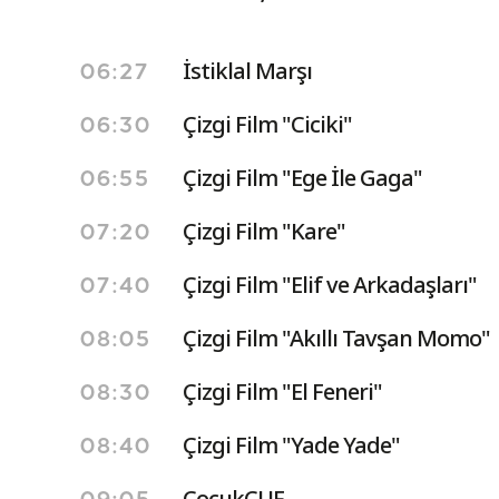
İstiklal Marşı
06:27
Çizgi Film "Ciciki"
06:30
Çizgi Film "Ege İle Gaga"
06:55
Çizgi Film "Kare"
07:20
Çizgi Film "Elif ve Arkadaşları"
07:40
Çizgi Film "Akıllı Tavşan Momo"
08:05
Çizgi Film "El Feneri"
08:30
Çizgi Film "Yade Yade"
08:40
ÇocukÇUF