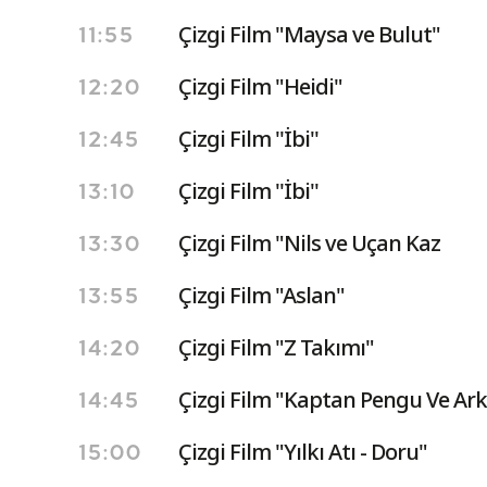
Çizgi Film "Maysa ve Bulut"
11:55
Çizgi Film "Heidi"
12:20
Çizgi Film ''İbi''
12:45
Çizgi Film ''İbi''
13:10
Çizgi Film "Nils ve Uçan Kaz
13:30
Çizgi Film "Aslan"
13:55
Çizgi Film "Z Takımı"
14:20
Çizgi Film "Kaptan Pengu Ve Ark
14:45
Çizgi Film "Yılkı Atı - Doru"
15:00