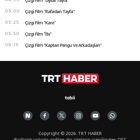
Çizgi Film "Dijital Tayfa"
04:35
Çizgi Film "Rafadan Tayfa"
05:00
Çizgi Film "Kare"
05:25
Çizgi Film ''İbi''
05:50
Çizgi Film "Kaptan Pengu Ve Arkadaşları"
06:15
tabii
Copyright © 2026. TRT HABER
Bağlantı yoluyla gidilen dış sitelerin içeriğinden TRT