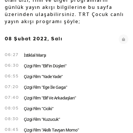
olan dizi, film ve diğer programların
günlük yayın akışı bilgilerine bu sayfa
üzerinden ulaşabilirsiniz. TRT Çocuk canlı
yayın akışı programı şöyle;
08 Şubat 2022, Salı
İstiklal Marşı
06:27
Çizgi Film "Elif'in Düşleri"
06:30
Çizgi Film "Yade Yade"
06:55
Çizgi Film "Ege İle Gaga"
07:20
Çizgi Film "Elif Ve Arkadaşları"
07:40
Çizgi Film "Ciciki"
08:05
Çizgi Film "Kuzucuk"
08:30
Çizgi Film "Akıllı Tavşan Momo"
08:45