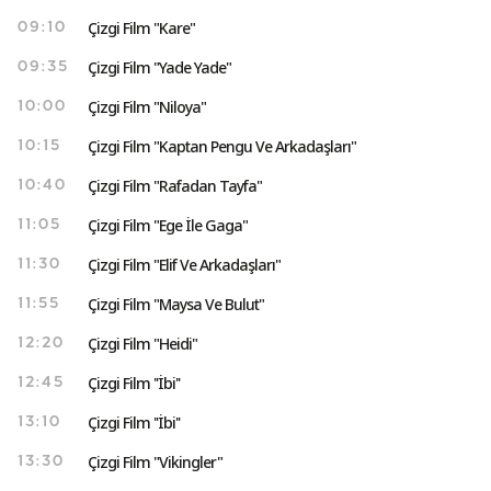
Çizgi Film "Kare"
09:10
Çizgi Film "Yade Yade"
09:35
Çizgi Film "Niloya"
10:00
Çizgi Film "Kaptan Pengu Ve Arkadaşları"
10:15
Çizgi Film "Rafadan Tayfa"
10:40
Çizgi Film "Ege İle Gaga"
11:05
Çizgi Film "Elif Ve Arkadaşları"
11:30
Çizgi Film "Maysa Ve Bulut"
11:55
Çizgi Film "Heidi"
12:20
Çizgi Film ''İbi''
12:45
Çizgi Film ''İbi''
13:10
Çizgi Film "Vikingler"
13:30