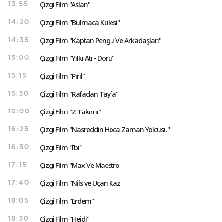
Çizgi Film "Aslan"
13:55
Çizgi Film "Bulmaca Kulesi"
14:20
Çizgi Film "Kaptan Pengu Ve Arkadaşları"
14:35
Çizgi Film "Yılkı Atı - Doru"
15:00
Çizgi Film "Pırıl"
15:15
Çizgi Film "Rafadan Tayfa"
15:30
Çizgi Film "Z Takımı"
16:00
Çizgi Film "Nasreddin Hoca Zaman Yolcusu"
16:25
Çizgi Film ''İbi''
16:50
Çizgi Film "Max Ve Maestro
17:15
Çizgi Film "Nils ve Uçan Kaz
17:40
Çizgi Film "Erdem"
18:05
Çizgi Film "Heidi"
18:30