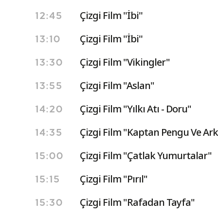
Çizgi Film ''İbi''
12:45
Çizgi Film ''İbi''
13:10
Çizgi Film "Vikingler"
13:30
Çizgi Film "Aslan"
13:55
Çizgi Film "Yılkı Atı - Doru"
14:20
Çizgi Film "Kaptan Pengu Ve Ark
14:35
Çizgi Film "Çatlak Yumurtalar"
15:00
Çizgi Film "Pırıl"
15:15
Çizgi Film "Rafadan Tayfa"
15:30