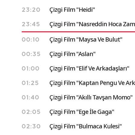
Çizgi Film "Heidi"
23:20
Çizgi Film "Nasreddin Hoca Zam
23:45
Çizgi Film "Maysa Ve Bulut"
00:10
Çizgi Film "Aslan"
00:35
Çizgi Film "Elif Ve Arkadaşları"
01:00
Çizgi Film "Kaptan Pengu Ve Ark
01:25
Çizgi Film "Akıllı Tavşan Momo"
01:40
Çizgi Film "Ege İle Gaga"
02:05
Çizgi Film "Bulmaca Kulesi"
02:30