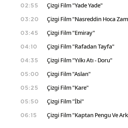
Çizgi Film "Yade Yade"
02:55
Çizgi Film "Nasreddin Hoca Zam
03:20
Çizgi Film "Emiray"
03:45
Çizgi Film "Rafadan Tayfa"
04:10
Çizgi Film "Yılkı Atı - Doru"
04:35
Çizgi Film "Aslan"
05:00
Çizgi Film "Kare"
05:25
Çizgi Film ''İbi''
05:50
Çizgi Film "Kaptan Pengu Ve Ark
06:15