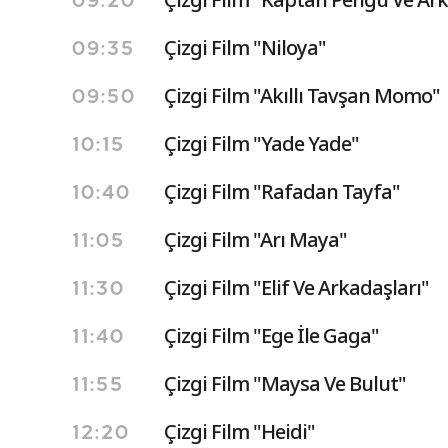
09:20
Çizgi Film "Niloya"
09:35
Çizgi Film "Akıllı Tavşan Momo"
09:50
Çizgi Film "Yade Yade"
10:15
Çizgi Film "Rafadan Tayfa"
10:40
Çizgi Film "Arı Maya"
11:05
Çizgi Film "Elif Ve Arkadaşları"
11:30
Çizgi Film "Ege İle Gaga"
11:40
Çizgi Film "Maysa Ve Bulut"
11:55
Çizgi Film "Heidi"
12:20