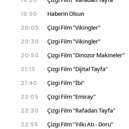
19:20
Haberin Olsun
19:50
Çizgi Film "Vikingler"
20:05
Çizgi Film "Vikingler"
20:30
Çizgi Film "Dinozor Makineler"
20:50
Çizgi Film "Dijital Tayfa"
21:15
Çizgi Film ''İbi''
21:40
Çizgi Film "Emiray"
22:05
Çizgi Film "Rafadan Tayfa"
22:30
Çizgi Film "Yılkı Atı - Doru"
22:55