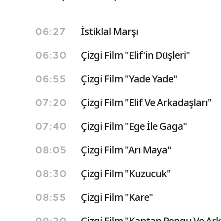
İstiklal Marşı
06:27
Çizgi Film "Elif'in Düşleri"
06:30
Çizgi Film "Yade Yade"
06:55
Çizgi Film "Elif Ve Arkadaşları"
07:20
Çizgi Film "Ege İle Gaga"
07:40
Çizgi Film "Arı Maya"
08:05
Çizgi Film "Kuzucuk"
08:30
Çizgi Film "Kare"
08:55
Çizgi Film "Kaptan Pengu Ve Ark