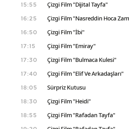
Çizgi Film "Dijital Tayfa"
15:55
Çizgi Film "Nasreddin Hoca Zam
16:25
Çizgi Film ''İbi''
16:50
Çizgi Film "Emiray"
17:15
Çizgi Film "Bulmaca Kulesi"
17:30
Çizgi Film "Elif Ve Arkadaşları"
17:40
Sürpriz Kutusu
18:05
Çizgi Film "Heidi"
18:30
Çizgi Film "Rafadan Tayfa"
18:55
Çizgi Film "Rafadan Tayfa"