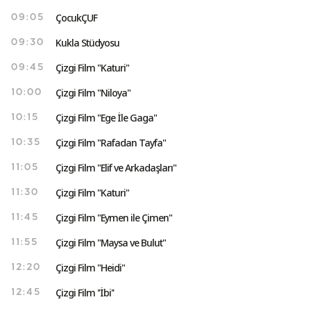
ÇocukÇUF
09:05
Kukla Stüdyosu
09:30
Çizgi Film "Katuri"
09:45
Çizgi Film "Niloya"
10:00
Çizgi Film "Ege İle Gaga"
10:15
Çizgi Film "Rafadan Tayfa"
10:35
Çizgi Film "Elif ve Arkadaşları"
11:05
Çizgi Film "Katuri"
11:30
Çizgi Film "Eymen ile Çimen"
11:45
Çizgi Film "Maysa ve Bulut"
11:55
Çizgi Film "Heidi"
12:20
Çizgi Film ''İbi''
12:45