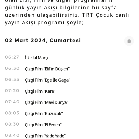
olan dizi, film ve diğer programların
günlük yayın akışı bilgilerine bu sayfa
üzerinden ulaşabilirsiniz. TRT Çocuk canlı
yayın akışı programı şöyle;
02 Mart 2024, Cumartesi
İstiklal Marşı
06:27
Çizgi Film "Elif'in Düşleri"
06:30
Çizgi Film "Ege İle Gaga"
06:55
Çizgi Film "Kare"
07:20
Çizgi Film "Mavi Dünya"
07:40
Çizgi Film "Kuzucuk"
08:05
Çizgi Film "El Feneri"
08:30
Çizgi Film "Yade Yade"
08:40