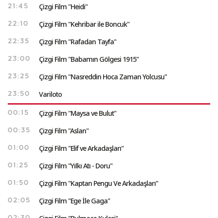
Çizgi Film "Heidi"
21:45
Çizgi Film "Kehribar ile Boncuk"
22:10
Çizgi Film "Rafadan Tayfa"
22:35
Çizgi Film "Babamın Gölgesi 1915"
23:00
Çizgi Film "Nasreddin Hoca Zaman Yolcusu"
23:25
Variloto
23:50
Çizgi Film "Maysa ve Bulut"
00:15
Çizgi Film "Aslan"
00:35
Çizgi Film "Elif ve Arkadaşları"
01:00
Çizgi Film "Yılkı Atı - Doru"
01:25
Çizgi Film "Kaptan Pengu Ve Arkadaşları"
01:50
Çizgi Film "Ege İle Gaga"
02:05