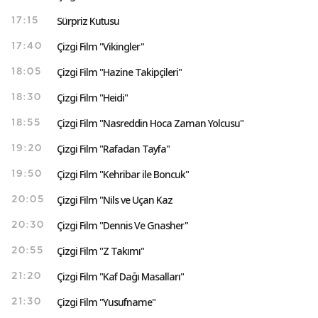
Sürpriz Kutusu
17:15
Çizgi Film "Vikingler"
17:40
Çizgi Film "Hazine Takipçileri"
18:05
Çizgi Film "Heidi"
18:30
Çizgi Film "Nasreddin Hoca Zaman Yolcusu"
18:55
Çizgi Film "Rafadan Tayfa"
19:20
Çizgi Film "Kehribar ile Boncuk"
19:50
Çizgi Film "Nils ve Uçan Kaz
20:05
Çizgi Film "Dennis Ve Gnasher"
20:30
Çizgi Film "Z Takımı"
20:55
Çizgi Film "Kaf Dağı Masalları"
21:20
Çizgi Film "Yusufname"
21:30