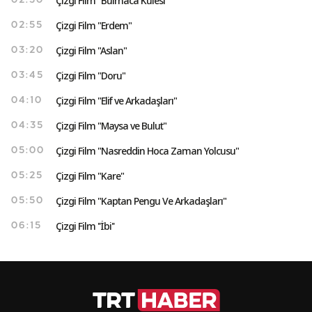
Çizgi Film "Bulmaca Kulesi"
02:30
Çizgi Film "Erdem"
02:55
Çizgi Film "Aslan"
03:20
Çizgi Film "Doru"
03:45
Çizgi Film "Elif ve Arkadaşları"
04:10
Çizgi Film "Maysa ve Bulut"
04:35
Çizgi Film "Nasreddin Hoca Zaman Yolcusu"
05:00
Çizgi Film "Kare"
05:25
Çizgi Film "Kaptan Pengu Ve Arkadaşları"
05:50
Çizgi Film ''İbi''
06:15