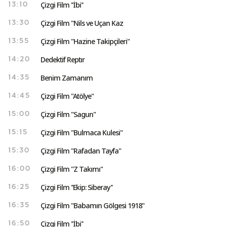
Çizgi Film ''İbi''
13:10
Çizgi Film "Nils ve Uçan Kaz
13:30
Çizgi Film "Hazine Takipçileri"
13:55
Dedektif Reptır
14:20
Benim Zamanım
14:35
Çizgi Film "Atölye"
14:45
Çizgi Film "Sagun"
15:00
Çizgi Film "Bulmaca Kulesi"
15:15
Çizgi Film "Rafadan Tayfa"
15:30
Çizgi Film "Z Takımı"
16:00
Çizgi Film ''Ekip: Siberay''
16:25
Çizgi Film "Babamın Gölgesi 1918"
16:35
Çizgi Film ''İbi''
16:50