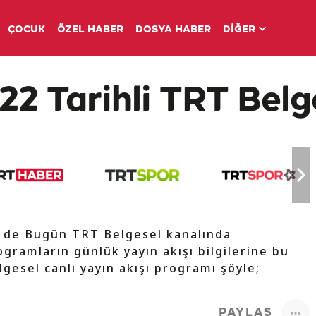
ÇOCUK
ÖZEL HABER
DOSYA HABER
DİĞER
22 Tarihli TRT Belg
V de Bugün TRT Belgesel kanalında
ogramların günlük yayın akışı bilgilerine bu
lgesel canlı yayın akışı programı şöyle;
PAYLAŞ