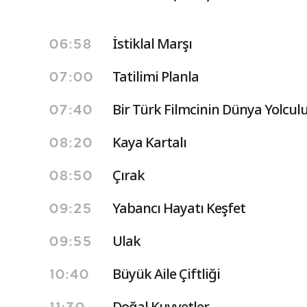
İstiklal Marşı
06:58
Tatilimi Planla
07:00
Bir Türk Filmcinin Dünya Yolcul
07:40
Kaya Kartalı
08:20
Çırak
08:50
Yabancı Hayatı Keşfet
09:25
Ulak
09:55
Büyük Aile Çiftliği
10:40
Doğal Kuvvetler