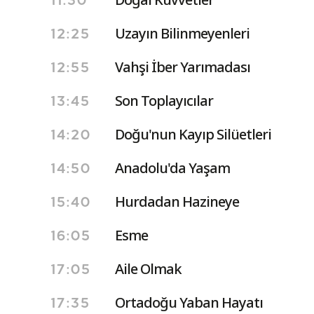
11:30
Uzayın Bilinmeyenleri
12:25
Vahşi İber Yarımadası
12:55
Son Toplayıcılar
13:45
Doğu'nun Kayıp Silüetleri
14:20
Anadolu'da Yaşam
14:50
Hurdadan Hazineye
15:40
Esme
16:05
Aile Olmak
17:05
Ortadoğu Yaban Hayatı
17:35