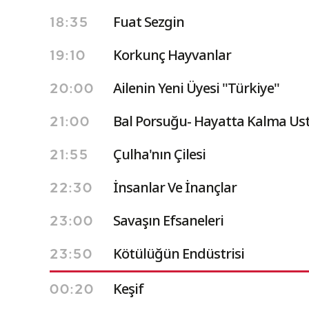
Fuat Sezgin
18:35
Korkunç Hayvanlar
19:10
Ailenin Yeni Üyesi ''Türkiye''
20:00
Bal Porsuğu- Hayatta Kalma Ust
21:00
Çulha'nın Çilesi
21:55
İnsanlar Ve İnançlar
22:30
Savaşın Efsaneleri
23:00
Kötülüğün Endüstrisi
23:50
Keşif
00:20