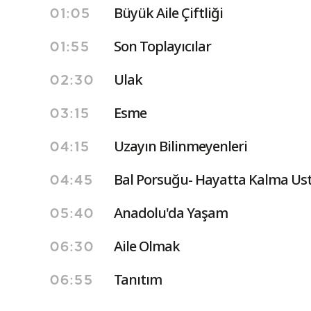
Büyük Aile Çiftliği
01:05
Son Toplayıcılar
01:55
Ulak
02:30
Esme
03:15
Uzayın Bilinmeyenleri
04:15
Bal Porsuğu- Hayatta Kalma Ust
04:45
Anadolu'da Yaşam
05:40
Aile Olmak
06:30
Tanıtım
06:55