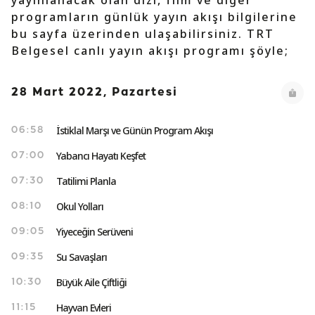
yayınlanacak olan dizi, film ve diğer
programların günlük yayın akışı bilgilerine
bu sayfa üzerinden ulaşabilirsiniz. TRT
Belgesel canlı yayın akışı programı şöyle;
28 Mart 2022, Pazartesi
İstiklal Marşı ve Günün Program Akışı
06:58
Yabancı Hayatı Keşfet
07:00
Tatilimi Planla
07:30
Okul Yolları
08:10
Yiyeceğin Serüveni
09:05
Su Savaşları
09:35
Büyük Aile Çiftliği
10:30
Hayvan Evleri
11:15