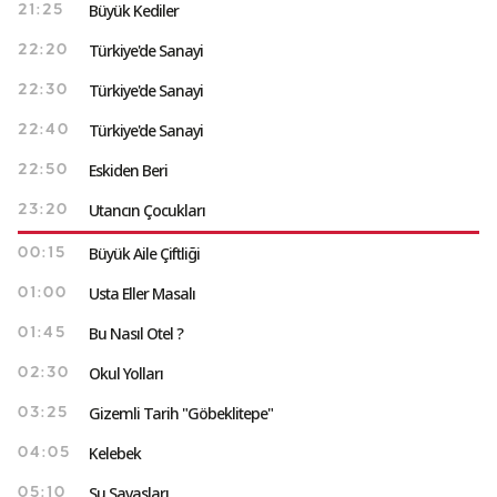
Büyük Kediler
21:25
Türkiye'de Sanayi
22:20
Türkiye'de Sanayi
22:30
Türkiye'de Sanayi
22:40
Eskiden Beri
22:50
Utancın Çocukları
23:20
Büyük Aile Çiftliği
00:15
Usta Eller Masalı
01:00
Bu Nasıl Otel ?
01:45
Okul Yolları
02:30
Gizemli Tarih "Göbeklitepe"
03:25
Kelebek
04:05
Su Savaşları
05:10