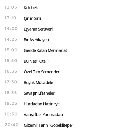
Kelebek
12:05
Çin'in Sırrı
13:10
Eşyanın Serüveni
14:00
Bir Aş Hikayesi
14:25
Geride Kalan Mermanat
15:00
Bu Nasıl Otel ?
15:50
Özel Tim Semender
16:35
Büyük Mücadele
17:30
Savaşın Efsaneleri
18:35
Hurdadan Hazineye
19:25
Vahşi İber Yarımadası
19:50
Gizemli Tarih "Göbeklitepe"
20:40