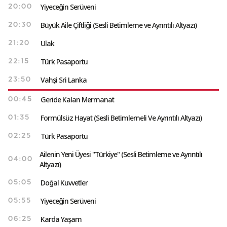
Yiyeceğin Serüveni
20:00
Büyük Aile Çiftliği (Sesli Betimleme ve Ayrıntılı Altyazı)
20:30
Ulak
21:20
Türk Pasaportu
22:15
Vahşi Sri Lanka
23:50
Geride Kalan Mermanat
00:45
Formülsüz Hayat (Sesli Betimlemeli Ve Ayrıntılı Altyazı)
01:35
Türk Pasaportu
02:25
Ailenin Yeni Üyesi "Türkiye" (Sesli Betimleme ve Ayrıntılı
04:00
Altyazı)
Doğal Kuvvetler
05:05
Yiyeceğin Serüveni
05:55
Karda Yaşam
06:25