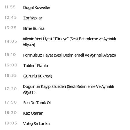
Doğal Kuvvetler
11:55
Zor Yapılar
12:45
Etme Bulma
13:35
Ailenin Yeni Üyesi "Türkiye" (Sesli Betimleme ve Ayrıntılı
14:05
Altyazı)
Formülsüz Hayat (Sesli Betimlemeli Ve Ayrıntılı Altyazı)
15:10
Tatilimi Planla
16:00
Gururlu Kükreyiş
16:35
Doğu'nun Kayıp Silüetleri (Sesli Betimleme Ve Ayrıntılı
17:20
Altyazı)
Sen De Tanık Ol
17:50
Kaz Otaran
18:20
Vahşi Sri Lanka
19:05