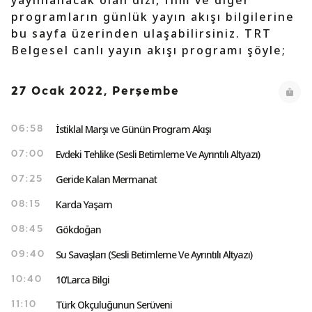
yayınlanacak olan dizi, film ve diğer
programların günlük yayın akışı bilgilerine
bu sayfa üzerinden ulaşabilirsiniz. TRT
Belgesel canlı yayın akışı programı şöyle;
27 Ocak 2022, Perşembe
İstiklal Marşı ve Günün Program Akışı
06:58
Evdeki Tehlike (Sesli Betimleme Ve Ayrıntılı Altyazı)
07:00
Geride Kalan Mermanat
07:25
Karda Yaşam
08:15
Gökdoğan
08:45
Su Savaşları (Sesli Betimleme Ve Ayrıntılı Altyazı)
09:40
10'Larca Bilgi
10:40
Türk Okçuluğunun Serüveni
11:10