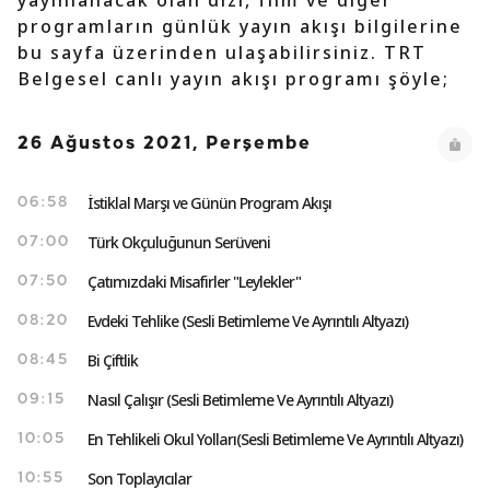
yayınlanacak olan dizi, film ve diğer
programların günlük yayın akışı bilgilerine
bu sayfa üzerinden ulaşabilirsiniz. TRT
Belgesel canlı yayın akışı programı şöyle;
26 Ağustos 2021, Perşembe
İstiklal Marşı ve Günün Program Akışı
06:58
Türk Okçuluğunun Serüveni
07:00
Çatımızdaki Misafirler "Leylekler"
07:50
Evdeki Tehlike (Sesli Betimleme Ve Ayrıntılı Altyazı)
08:20
Bi Çiftlik
08:45
Nasıl Çalışır (Sesli Betimleme Ve Ayrıntılı Altyazı)
09:15
En Tehlikeli Okul Yolları(Sesli Betimleme Ve Ayrıntılı Altyazı)
10:05
Son Toplayıcılar
10:55