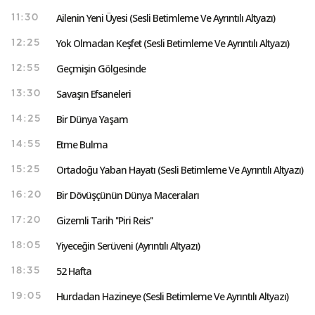
Ailenin Yeni Üyesi (Sesli Betimleme Ve Ayrıntılı Altyazı)
11:30
Yok Olmadan Keşfet (Sesli Betimleme Ve Ayrıntılı Altyazı)
12:25
Geçmişin Gölgesinde
12:55
Savaşın Efsaneleri
13:30
Bir Dünya Yaşam
14:25
Etme Bulma
14:55
Ortadoğu Yaban Hayatı (Sesli Betimleme Ve Ayrıntılı Altyazı)
15:25
Bir Dövüşçünün Dünya Maceraları
16:20
Gizemli Tarih ''Piri Reis''
17:20
Yiyeceğin Serüveni (Ayrıntılı Altyazı)
18:05
52 Hafta
18:35
Hurdadan Hazineye (Sesli Betimleme Ve Ayrıntılı Altyazı)
19:05