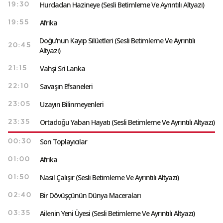
Hurdadan Hazineye (Sesli Betimleme Ve Ayrıntılı Altyazı)
19:30
Afrika
19:55
Doğu'nun Kayıp Silüetleri (Sesli Betimleme Ve Ayrıntılı
20:45
Altyazı)
Vahşi Sri Lanka
21:15
Savaşın Efsaneleri
22:10
Uzayın Bilinmeyenleri
23:05
Ortadoğu Yaban Hayatı (Sesli Betimleme Ve Ayrıntılı Altyazı)
23:35
Son Toplayıcılar
00:30
Afrika
01:00
Nasıl Çalışır (Sesli Betimleme Ve Ayrıntılı Altyazı)
01:50
Bir Dövüşçünün Dünya Maceraları
02:40
Ailenin Yeni Üyesi (Sesli Betimleme Ve Ayrıntılı Altyazı)
03:35