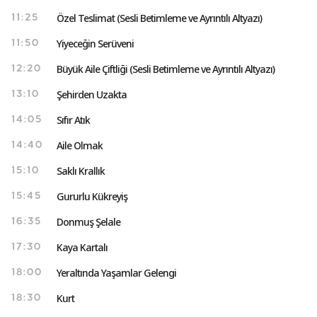
Özel Teslimat (Sesli Betimleme ve Ayrıntılı Altyazı)
11:25
Yiyeceğin Serüveni
11:50
Büyük Aile Çiftliği (Sesli Betimleme ve Ayrıntılı Altyazı)
12:20
Şehirden Uzakta
13:10
Sıfır Atık
14:05
Aile Olmak
14:40
Saklı Krallık
15:10
Gururlu Kükreyiş
15:45
Donmuş Şelale
16:35
Kaya Kartalı
17:30
Yeraltında Yaşamlar Gelengi
18:00
Kurt
18:30