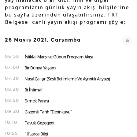
yayınlanacak olan dizi, film ve diğer
programların günlük yayın akışı bilgilerine
bu sayfa üzerinden ulaşabilirsiniz. TRT
Belgesel canlı yayın akışı programı şöyle;
26 Mayıs 2021, Çarşamba
İstiklal Marşı ve Günün Program Akışı
06:58
Bir Dünya Yaşam
07:00
Nasıl Çalışır (Sesli Betimleme Ve Ayrıntılı Altyazı)
07:30
Bi İhtimal
08:20
Ekmek Parası
08:50
Gizemli Tarih "Derinkuyu"
09:20
Tavuk Gezegeni
10:10
10'Larca Bilgi
10:55