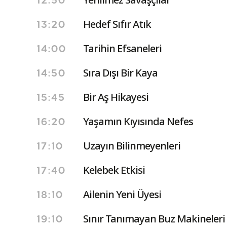
12:50
Hedef Sıfır Atık
13:20
Tarihin Efsaneleri
14:00
Sıra Dışı Bir Kaya
14:50
Bir Aş Hikayesi
15:45
Yaşamın Kıyısında Nefes
16:20
Uzayın Bilinmeyenleri
17:10
Kelebek Etkisi
17:40
Ailenin Yeni Üyesi
18:10
Sınır Tanımayan Buz Makineleri
19:10