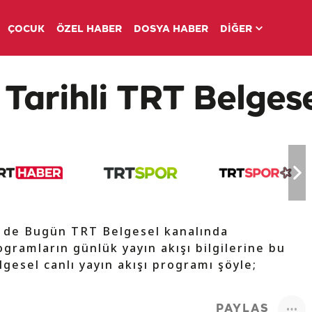
ÇOCUK
ÖZEL HABER
DOSYA HABER
DİĞER
Tarihli TRT Belgese
V de Bugün TRT Belgesel kanalında
ogramların günlük yayın akışı bilgilerine bu
lgesel canlı yayın akışı programı şöyle;
PAYLAŞ