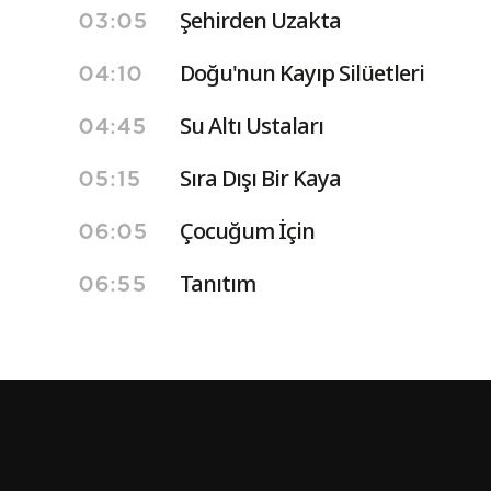
Şehirden Uzakta
03:05
Doğu'nun Kayıp Silüetleri
04:10
Su Altı Ustaları
04:45
Sıra Dışı Bir Kaya
05:15
Çocuğum İçin
06:05
Tanıtım
06:55