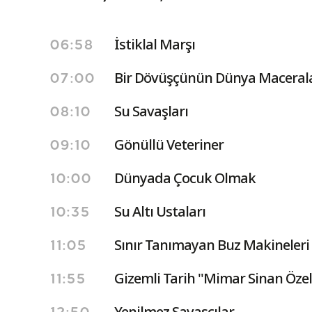
İstiklal Marşı
06:58
Bir Dövüşçünün Dünya Macerala
07:00
Su Savaşları
08:10
Gönüllü Veteriner
09:10
Dünyada Çocuk Olmak
10:00
Su Altı Ustaları
10:35
Sınır Tanımayan Buz Makineleri
11:05
Gizemli Tarih ''Mimar Sinan Özel'
11:55
Yenilmez Savaşçılar