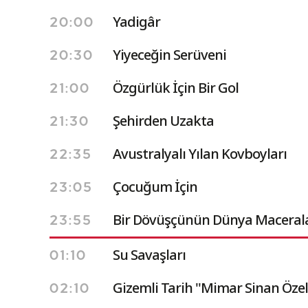
Yadigâr
20:00
Yiyeceğin Serüveni
20:30
Özgürlük İçin Bir Gol
21:00
Şehirden Uzakta
21:30
Avustralyalı Yılan Kovboyları
22:35
Çocuğum İçin
23:05
Bir Dövüşçünün Dünya Macerala
23:55
Su Savaşları
01:10
Gizemli Tarih ''Mimar Sinan Özel'
02:10