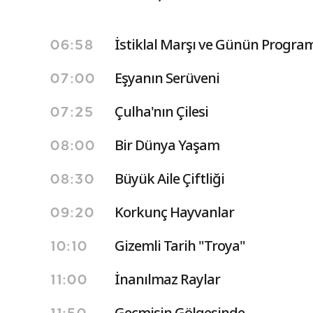
İstiklal Marşı ve Günün Program
06:58
Eşyanın Serüveni
07:00
Çulha'nın Çilesi
07:25
Bir Dünya Yaşam
08:00
Büyük Aile Çiftliği
08:30
Korkunç Hayvanlar
09:20
Gizemli Tarih "Troya"
10:10
İnanılmaz Raylar
11:00
Geçmişin Gölgesinde