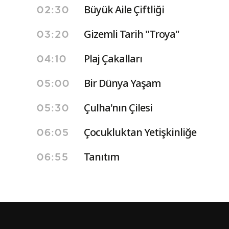
Büyük Aile Çiftliği
02:30
Gizemli Tarih "Troya"
03:20
Plaj Çakalları
04:10
Bir Dünya Yaşam
05:00
Çulha'nın Çilesi
05:30
Çocukluktan Yetişkinliğe
06:05
Tanıtım
06:55