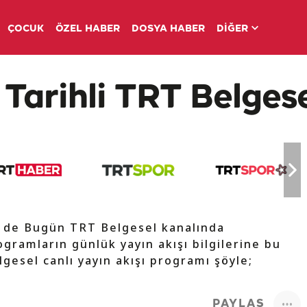
ÇOCUK
ÖZEL HABER
DOSYA HABER
DİĞER
Tarihli TRT Belgese
V de Bugün TRT Belgesel kanalında
ogramların günlük yayın akışı bilgilerine bu
lgesel canlı yayın akışı programı şöyle;
PAYLAŞ