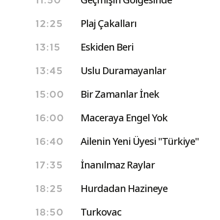
11:50
Plaj Çakalları
12:25
Eskiden Beri
13:15
Uslu Duramayanlar
13:45
Bir Zamanlar İnek
15:00
Maceraya Engel Yok
16:00
Ailenin Yeni Üyesi ''Türkiye''
16:40
İnanılmaz Raylar
17:35
Hurdadan Hazineye
18:25
Turkovac
18:50