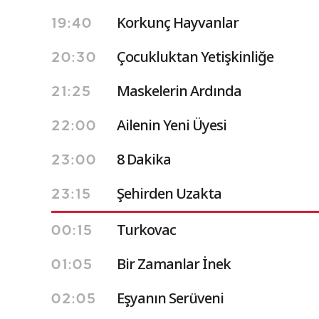
Korkunç Hayvanlar
19:40
Çocukluktan Yetişkinliğe
20:30
Maskelerin Ardında
21:25
Ailenin Yeni Üyesi
22:00
8 Dakika
23:00
Şehirden Uzakta
23:15
Turkovac
00:15
Bir Zamanlar İnek
01:05
Eşyanın Serüveni
02:05