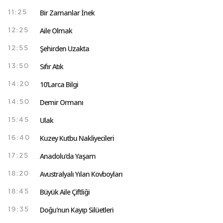
Bir Zamanlar İnek
11:25
Aile Olmak
12:25
Şehirden Uzakta
12:55
Sıfır Atık
13:50
10'Larca Bilgi
14:20
Demir Ormanı
14:50
Ulak
15:45
Kuzey Kutbu Nakliyecileri
16:40
Anadolu'da Yaşam
17:25
Avustralyalı Yılan Kovboyları
18:20
Büyük Aile Çiftliği
18:45
Doğu'nun Kayıp Silüetleri
19:35