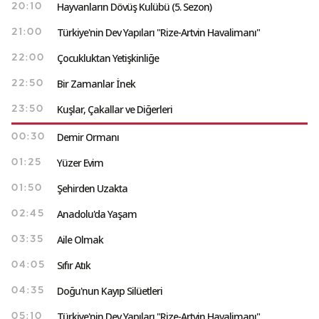
Hayvanların Dövüş Kulübü (5. Sezon)
20:10
Türkiye'nin Dev Yapıları "Rize-Artvin Havalimanı"
21:00
Çocukluktan Yetişkinliğe
22:00
Bir Zamanlar İnek
22:50
Kuşlar, Çakallar ve Diğerleri
23:50
Demir Ormanı
00:30
Yüzer Evim
01:25
Şehirden Uzakta
01:50
Anadolu'da Yaşam
02:45
Aile Olmak
03:35
Sıfır Atık
04:05
Doğu'nun Kayıp Silüetleri
04:35
Türkiye'nin Dev Yapıları "Rize-Artvin Havalimanı"
05:10