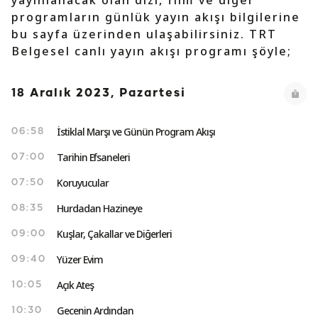
yayınlanacak olan dizi, film ve diğer
programların günlük yayın akışı bilgilerine
bu sayfa üzerinden ulaşabilirsiniz. TRT
Belgesel canlı yayın akışı programı şöyle;
18 Aralık 2023, Pazartesi
İstiklal Marşı ve Günün Program Akışı
06:58
Tarihin Efsaneleri
07:00
Koruyucular
07:50
Hurdadan Hazineye
08:35
Kuşlar, Çakallar ve Diğerleri
09:00
Yüzer Evim
09:40
Açık Ateş
10:05
Gecenin Ardından
10:30