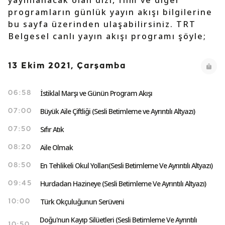
yayınlanacak olan dizi, film ve diğer
programların günlük yayın akışı bilgilerine
bu sayfa üzerinden ulaşabilirsiniz. TRT
Belgesel canlı yayın akışı programı şöyle;
13 Ekim 2021, Çarşamba
İstiklal Marşı ve Günün Program Akışı
06:58
Büyük Aile Çiftliği (Sesli Betimleme ve Ayrıntılı Altyazı)
07:00
Sıfır Atık
07:50
Aile Olmak
08:20
En Tehlikeli Okul Yolları(Sesli Betimleme Ve Ayrıntılı Altyazı)
08:50
Hurdadan Hazineye (Sesli Betimleme Ve Ayrıntılı Altyazı)
09:45
Türk Okçuluğunun Serüveni
10:00
Doğu'nun Kayıp Silüetleri (Sesli Betimleme Ve Ayrıntılı
10:50