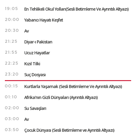
En Tehlikeli Okul Yolları(Sesli Betimleme Ve Ayrıntılı Altyazı)
19:05
Yabancı Hayatı Keşfet
20:00
Av
20:30
Diyar-ı Pakistan
21:25
Ucuz Hayatlar
21:55
Kızıl Tilki
22:25
Suç Dosyası
23:20
Kurtlarla Yaşamak (Sesli Betimleme Ve Ayrıntılı Altyazı)
00:15
Afrika'nın Gizli Dünyaları (Ayrıntılı Altyazı)
01:10
Su Savaşları
02:00
Av
03:00
Çocuk Dünyası (Sesli Betimleme ve Ayrıntılı Altyazı)
03:50