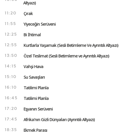
Altyazı)
Çırak
11:20
Yiyeceğin Serüveni
11:55
Bi İhtimal
12:25
Kurtlarla Yaşamak (Sesli Betimleme Ve Ayrıntılı Altyazı)
12:55
Özel Teslimat (Sesli Betimleme ve Ayrıntılı Altyazı)
13:50
Vahşi Hava
14:15
Su Savaşları
15:10
Tatilimi Planla
16:10
Tatilimi Planla
16:45
Eşyanın Serüveni
17:20
Afrika'nın Gizli Dünyaları (Ayrıntılı Altyazı)
17:45
Ekmek Parası
18:35