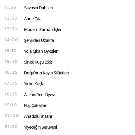
Savaşın Dahileri
11:35
Anne Çita
12:35
Modern Zaman İşleri
13:30
Şehirden Uzakta
14:00
Yola Çıkan Öyküler
15:10
Sinek Kuşu Etkisi
15:40
Doğu'nun Kayıp Silüetleri
16:35
Yırtıcı Kuşlar
17:05
Ailenin Yeni Üyesi
18:05
Plaj Çakalları
19:10
Anadolu İnsanı
20:00
Yiyeceğin Serüveni
21:00