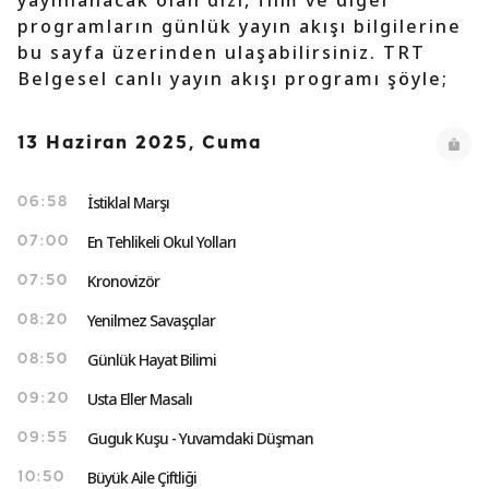
yayınlanacak olan dizi, film ve diğer
programların günlük yayın akışı bilgilerine
bu sayfa üzerinden ulaşabilirsiniz. TRT
Belgesel canlı yayın akışı programı şöyle;
13 Haziran 2025, Cuma
İstiklal Marşı
06:58
En Tehlikeli Okul Yolları
07:00
Kronovizör
07:50
Yenilmez Savaşçılar
08:20
Günlük Hayat Bilimi
08:50
Usta Eller Masalı
09:20
Guguk Kuşu - Yuvamdaki Düşman
09:55
Büyük Aile Çiftliği
10:50