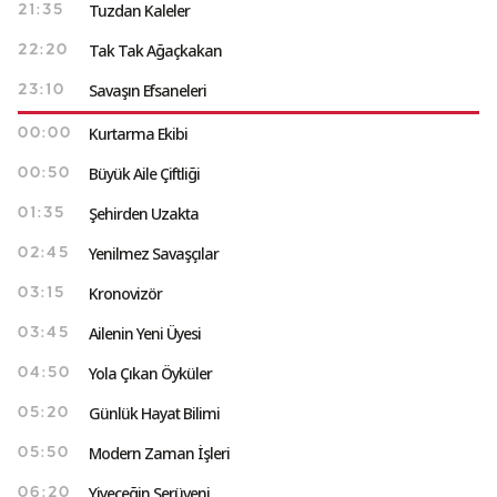
Tuzdan Kaleler
21:35
Tak Tak Ağaçkakan
22:20
Savaşın Efsaneleri
23:10
Kurtarma Ekibi
00:00
Büyük Aile Çiftliği
00:50
Şehirden Uzakta
01:35
Yenilmez Savaşçılar
02:45
Kronovizör
03:15
Ailenin Yeni Üyesi
03:45
Yola Çıkan Öyküler
04:50
Günlük Hayat Bilimi
05:20
Modern Zaman İşleri
05:50
Yiyeceğin Serüveni
06:20