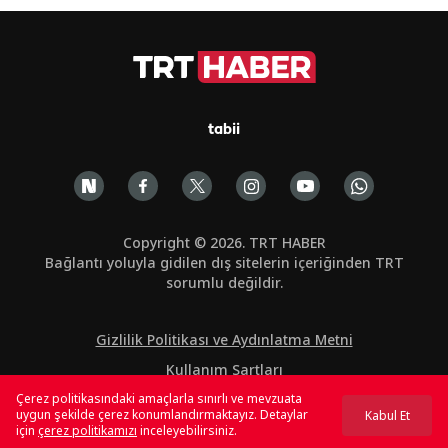
tabii
Copyright © 2026. TRT HABER
Bağlantı yoluyla gidilen dış sitelerin içeriğinden TRT
sorumlu değildir.
Gizlilik Politikası ve Aydınlatma Metni
Kullanım Şartları
Çerez politikasındaki amaçlarla sınırlı ve mevzuata
Çerez Politikası
uygun şekilde çerez konumlandırmaktayız. Detaylar
Kabul Et
için
çerez politikamızı
inceleyebilirsiniz.