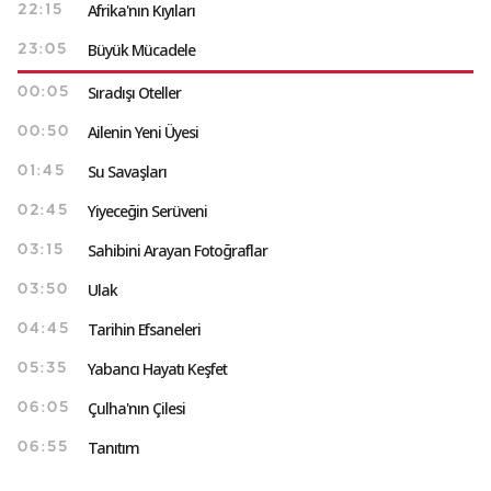
Afrika'nın Kıyıları
22:15
Büyük Mücadele
23:05
Sıradışı Oteller
00:05
Ailenin Yeni Üyesi
00:50
Su Savaşları
01:45
Yiyeceğin Serüveni
02:45
Sahibini Arayan Fotoğraflar
03:15
Ulak
03:50
Tarihin Efsaneleri
04:45
Yabancı Hayatı Keşfet
05:35
Çulha'nın Çilesi
06:05
Tanıtım
06:55