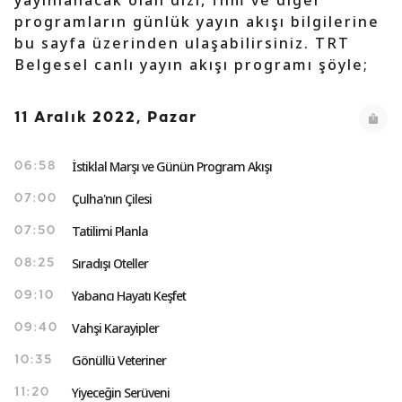
yayınlanacak olan dizi, film ve diğer
programların günlük yayın akışı bilgilerine
bu sayfa üzerinden ulaşabilirsiniz. TRT
Belgesel canlı yayın akışı programı şöyle;
11 Aralık 2022, Pazar
İstiklal Marşı ve Günün Program Akışı
06:58
Çulha'nın Çilesi
07:00
Tatilimi Planla
07:50
Sıradışı Oteller
08:25
Yabancı Hayatı Keşfet
09:10
Vahşi Karayipler
09:40
Gönüllü Veteriner
10:35
Yiyeceğin Serüveni
11:20