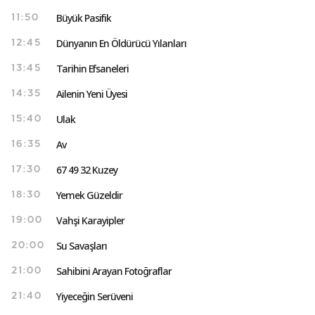
Büyük Pasifik
11:50
Dünyanın En Öldürücü Yılanları
12:45
Tarihin Efsaneleri
13:45
Ailenin Yeni Üyesi
14:35
Ulak
15:40
Av
16:35
67 49 32 Kuzey
17:30
Yemek Güzeldir
18:30
Vahşi Karayipler
19:00
Su Savaşları
20:00
Sahibini Arayan Fotoğraflar
21:00
Yiyeceğin Serüveni
21:40