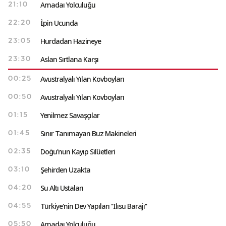
Amadaı Yolculuğu
21:10
İpin Ucunda
22:20
Hurdadan Hazineye
23:05
Aslan Sırtlana Karşı
23:30
Avustralyalı Yılan Kovboyları
00:25
Avustralyalı Yılan Kovboyları
00:50
Yenilmez Savaşçılar
01:15
Sınır Tanımayan Buz Makineleri
01:45
Doğu'nun Kayıp Silüetleri
02:35
Şehirden Uzakta
03:10
Su Altı Ustaları
04:20
Türkiye'nin Dev Yapıları ''Ilısu Barajı''
04:55
Amadaı Yolculuğu
05:50