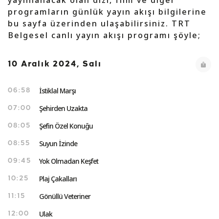
yayınlanacak olan dizi, film ve diğer
programların günlük yayın akışı bilgilerine
bu sayfa üzerinden ulaşabilirsiniz. TRT
Belgesel canlı yayın akışı programı şöyle;
10 Aralık 2024, Salı
İstiklal Marşı
06:58
Şehirden Uzakta
07:00
Şefin Özel Konuğu
08:05
Suyun İzinde
08:55
Yok Olmadan Keşfet
09:45
Plaj Çakalları
10:25
Gönüllü Veteriner
11:15
Ulak
12:00