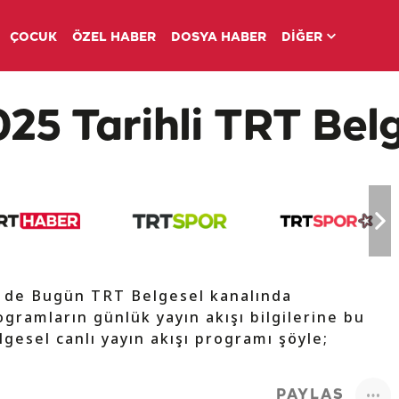
ÇOCUK
ÖZEL HABER
DOSYA HABER
DİĞER
5 Tarihli TRT Belg
V de Bugün TRT Belgesel kanalında
ogramların günlük yayın akışı bilgilerine bu
lgesel canlı yayın akışı programı şöyle;
PAYLAŞ