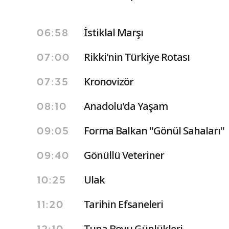
İstiklal Marşı
06:58
Rikki'nin Türkiye Rotası
07:00
Kronovizör
07:35
Anadolu'da Yaşam
08:10
Forma Balkan ''Gönül Sahaları''
09:05
Gönüllü Veteriner
09:40
Ulak
10:25
Tarihin Efsaneleri
11:20
Tuna Boyu Günlükleri