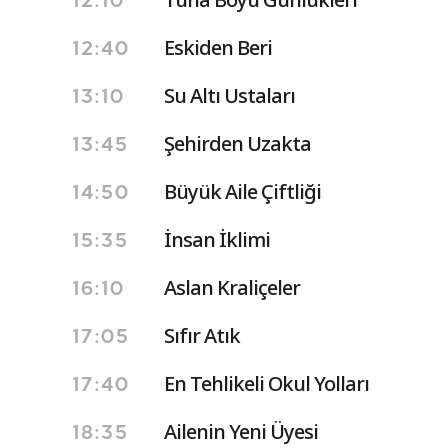
12:10
Eskiden Beri
12:40
Su Altı Ustaları
13:10
Şehirden Uzakta
13:45
Büyük Aile Çiftliği
14:50
İnsan İklimi
15:35
Aslan Kraliçeler
16:10
Sıfır Atık
17:05
En Tehlikeli Okul Yolları
17:40
Ailenin Yeni Üyesi
18:35