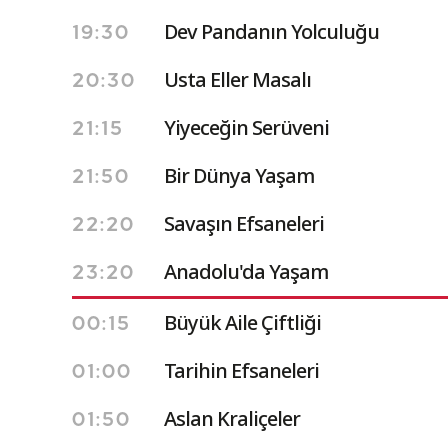
Dev Pandanın Yolculuğu
19:30
Usta Eller Masalı
20:30
Yiyeceğin Serüveni
21:15
Bir Dünya Yaşam
21:50
Savaşın Efsaneleri
22:20
Anadolu'da Yaşam
23:20
Büyük Aile Çiftliği
00:15
Tarihin Efsaneleri
01:00
Aslan Kraliçeler
01:50