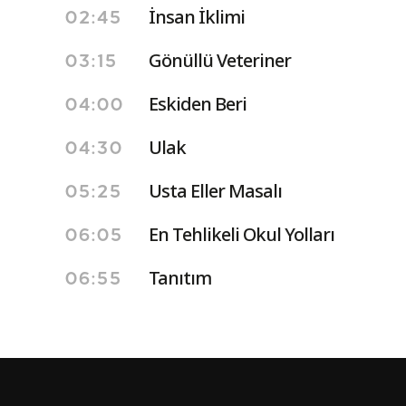
İnsan İklimi
02:45
Gönüllü Veteriner
03:15
Eskiden Beri
04:00
Ulak
04:30
Usta Eller Masalı
05:25
En Tehlikeli Okul Yolları
06:05
Tanıtım
06:55