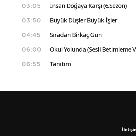
İnsan Doğaya Karşı (6.Sezon)
03:05
Büyük Düşler Büyük İşler
03:50
Sıradan Birkaç Gün
04:45
Okul Yolunda (Sesli Betimleme Ve 
06:00
Tanıtım
06:55
İletişi