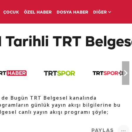
ÇOCUK
ÖZEL HABER
DOSYA HABER
DİĞER
 Tarihli TRT Belgese
V de Bugün TRT Belgesel kanalında
ogramların günlük yayın akışı bilgilerine bu
lgesel canlı yayın akışı programı şöyle;
PAYLAŞ