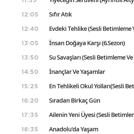
11:35
Sıfır Atık
12:05
Evdeki Tehlike (Sesli Betimleme V
12:40
İnsan Doğaya Karşı (6.Sezon)
13:05
Su Savaşları (Sesli Betimleme Ve A
13:50
İnançlar Ve Yaşamlar
14:50
En Tehlikeli Okul Yolları(Sesli Be
15:25
Sıradan Birkaç Gün
16:20
Ailenin Yeni Üyesi (Sesli Betimlem
17:35
Anadolu'da Yaşam
18:35