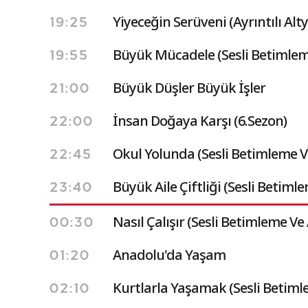
Yiyeceğin Serüveni (Ayrıntılı Alty
19:25
Büyük Mücadele (Sesli Betimleme 
19:55
Büyük Düşler Büyük İşler
21:00
İnsan Doğaya Karşı (6.Sezon)
22:00
Okul Yolunda (Sesli Betimleme Ve 
22:45
Büyük Aile Çiftliği (Sesli Betimle
23:40
Nasıl Çalışır (Sesli Betimleme Ve A
00:30
Anadolu'da Yaşam
01:20
Kurtlarla Yaşamak (Sesli Betimle
02:10