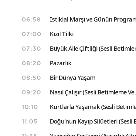
İstiklal Marşı ve Günün Program
06:58
Kızıl Tilki
07:00
Büyük Aile Çiftliği (Sesli Betimle
07:30
Pazarlık
08:20
Bir Dünya Yaşam
08:50
Nasıl Çalışır (Sesli Betimleme Ve A
09:20
Kurtlarla Yaşamak (Sesli Betimle
10:10
Doğu'nun Kayıp Silüetleri (Sesli 
11:05
Yiyeceğin Serüveni (Ayrıntılı Alty