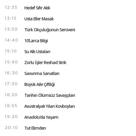
Hedef Sıfır Atık
12:35
Usta Eller Masalı
13:15
Türk Okçuluğunun Serüveni
13:50
10'Larca Bilgi
14:40
Su Altı Ustaları
15:10
Zorlu İşler Reshad Strik
15:40
Savunma Sanatları
16:30
Büyük Aile Çiftliği
17:30
Tarihin Ölümsüz Savaşçıları
18:20
Avustralyalı Yılan Kovboyları
18:55
Anadolu'da Yaşam
19:20
Tut Elimden
20:10