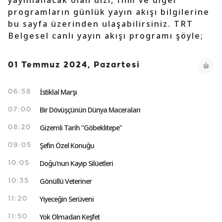
yayınlanacak olan dizi, film ve diğer
programların günlük yayın akışı bilgilerine
bu sayfa üzerinden ulaşabilirsiniz. TRT
Belgesel canlı yayın akışı programı şöyle;
01 Temmuz 2024, Pazartesi
İstiklal Marşı
06:58
Bir Dövüşçünün Dünya Maceraları
07:00
Gizemli Tarih "Göbeklitepe"
08:20
Şefin Özel Konuğu
09:05
Doğu'nun Kayıp Silüetleri
10:05
Gönüllü Veteriner
10:35
Yiyeceğin Serüveni
11:20
Yok Olmadan Keşfet
11:50