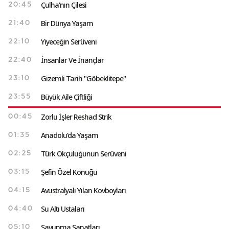
Çulha'nın Çilesi
20:45
Bir Dünya Yaşam
21:40
Yiyeceğin Serüveni
22:10
İnsanlar Ve İnançlar
22:40
Gizemli Tarih "Göbeklitepe"
23:10
Büyük Aile Çiftliği
23:55
Zorlu İşler Reshad Strik
00:45
Anadolu'da Yaşam
01:35
Türk Okçuluğunun Serüveni
02:25
Şefin Özel Konuğu
03:15
Avustralyalı Yılan Kovboyları
04:15
Su Altı Ustaları
04:40
Savunma Sanatları
05:10