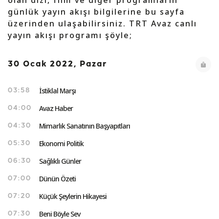
olan dizi, film ve diğer programların
günlük yayın akışı bilgilerine bu sayfa
üzerinden ulaşabilirsiniz. TRT Avaz canlı
yayın akışı programı şöyle;
30 Ocak 2022, Pazar
İstiklal Marşı
03:58
Avaz Haber
04:00
Mimarlık Sanatının Başyapıtları
04:30
Ekonomi Politik
05:30
Sağlıklı Günler
06:30
Dünün Özeti
07:00
Küçük Şeylerin Hikayesi
07:20
Beni Böyle Sev
07:30