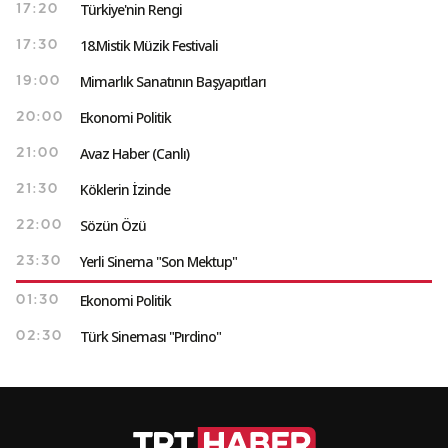
Türkiye'nin Rengi
17:20
18.Mistik Müzik Festivali
17:30
Mimarlık Sanatının Başyapıtları
19:00
Ekonomi Politik
20:00
Avaz Haber (Canlı)
21:00
Köklerin İzinde
21:30
Sözün Özü
22:00
Yerli Sinema "Son Mektup"
23:30
Ekonomi Politik
01:30
Türk Sineması "Pırdino"
02:30