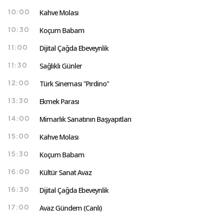
Kahve Molası
10:00
Koçum Babam
10:30
Dijital Çağda Ebeveynlik
11:00
Sağlıklı Günler
11:30
Türk Sineması "Pırdino"
12:00
Ekmek Parası
13:30
Mimarlık Sanatının Başyapıtları
14:00
Kahve Molası
15:00
Koçum Babam
15:30
Kültür Sanat Avaz
16:00
Dijital Çağda Ebeveynlik
16:30
Avaz Gündem (Canlı)
17:00