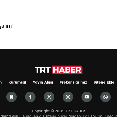
şalım"
m
Kurumsal
Yayın Akışı
Frekanslarımız
Sitene Ekle
Copyright © 2026. TRT HABER
ğlantı yoluyla gidilen dış sitelerin içeriğinden TRT sorumlu değild