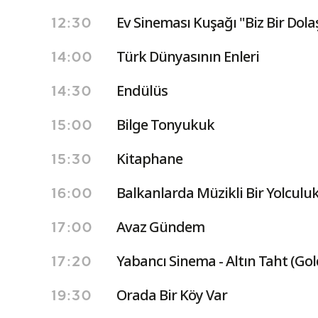
Ev Sineması Kuşağı "Biz Bir Dola
12:30
Türk Dünyasının Enleri
14:00
Endülüs
14:30
Bilge Tonyukuk
15:00
Kitaphane
15:30
Balkanlarda Müzikli Bir Yolculu
16:00
Avaz Gündem
17:00
Yabancı Sinema - Altın Taht (Go
17:20
Orada Bir Köy Var
19:30