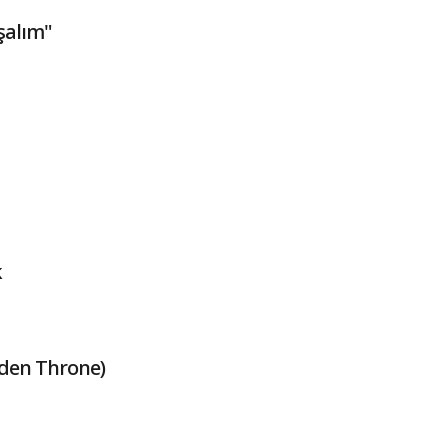
şalım"
k
lden Throne)