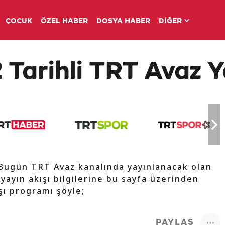
ÇOCUK
ÖZEL HABER
DOSYA HABER
DİĞER
 Tarihli TRT Avaz Y
 Bugün TRT Avaz kanalında yayınlanacak olan
 yayın akışı bilgilerine bu sayfa üzerinden
ışı programı şöyle;
PAYLAŞ