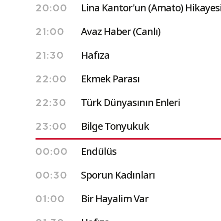
Lina Kantor'un (Amato) Hikayesi
20:00
Avaz Haber (Canlı)
21:00
Hafıza
21:30
Ekmek Parası
22:00
Türk Dünyasının Enleri
22:30
Bilge Tonyukuk
23:00
Endülüs
00:00
Sporun Kadınları
00:30
Bir Hayalim Var
01:00