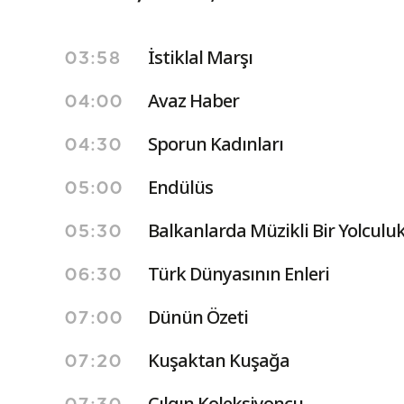
İstiklal Marşı
03:58
Avaz Haber
04:00
Sporun Kadınları
04:30
Endülüs
05:00
Balkanlarda Müzikli Bir Yolculu
05:30
Türk Dünyasının Enleri
06:30
Dünün Özeti
07:00
Kuşaktan Kuşağa
07:20
Çılgın Koleksiyoncu