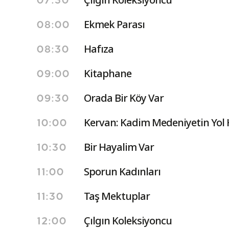
07:30
Ekmek Parası
08:00
Hafıza
08:30
Kitaphane
09:00
Orada Bir Köy Var
09:30
Kervan: Kadim Medeniyetin Yol 
10:00
Bir Hayalim Var
10:30
Sporun Kadınları
11:00
Taş Mektuplar
11:30
Çılgın Koleksiyoncu
12:00