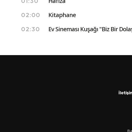
Hafıza
01:30
Kitaphane
02:00
Ev Sineması Kuşağı "Biz Bir Dola
02:30
İletişi
Ba