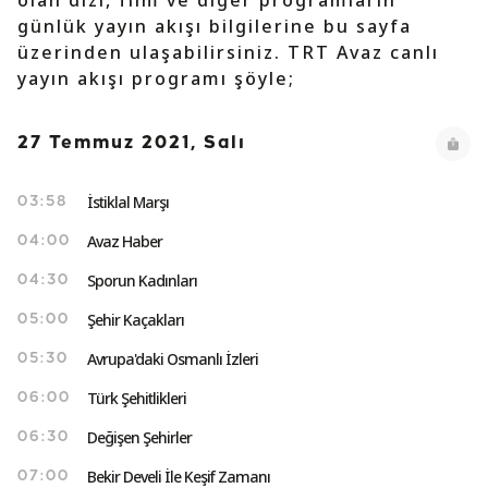
olan dizi, film ve diğer programların
günlük yayın akışı bilgilerine bu sayfa
üzerinden ulaşabilirsiniz. TRT Avaz canlı
yayın akışı programı şöyle;
27 Temmuz 2021, Salı
İstiklal Marşı
03:58
Avaz Haber
04:00
Sporun Kadınları
04:30
Şehir Kaçakları
05:00
Avrupa'daki Osmanlı İzleri
05:30
Türk Şehitlikleri
06:00
Değişen Şehirler
06:30
Bekir Develi İle Keşif Zamanı
07:00