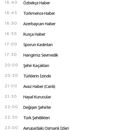
Özbekçe Haber
16:40
Türkmence Haber
16:45
Azerbaycan Haber
16:50
Rusça Haber
16:55
Sporun Kadınları
17:00
Hangimiz Sevmedik
17:30
Şehir Kaçakları
20:00
Türklerin İzinde
20:30
Avaz Haber (Canlı)
21:00
Hayal Kurucular
21:30
Değişen Şehirler
22:00
Türk Şehitlikleri
22:30
Avrupa'daki Osmanlı İzleri
23:00