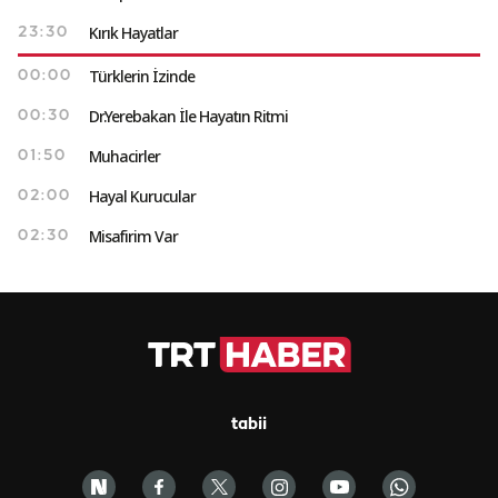
Kırık Hayatlar
23:30
Türklerin İzinde
00:00
Dr.Yerebakan İle Hayatın Ritmi
00:30
Muhacirler
01:50
Hayal Kurucular
02:00
Misafirim Var
02:30
tabii