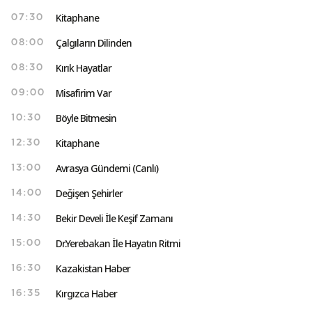
Kitaphane
07:30
Çalgıların Dilinden
08:00
Kırık Hayatlar
08:30
Misafirim Var
09:00
Böyle Bitmesin
10:30
Kitaphane
12:30
Avrasya Gündemi (Canlı)
13:00
Değişen Şehirler
14:00
Bekir Develi İle Keşif Zamanı
14:30
Dr.Yerebakan İle Hayatın Ritmi
15:00
Kazakistan Haber
16:30
Kırgızca Haber
16:35