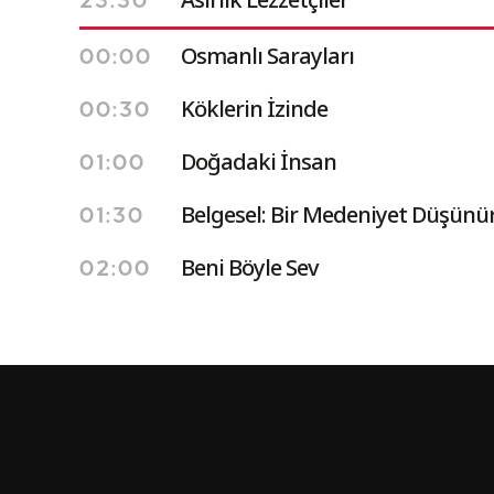
23:30
Osmanlı Sarayları
00:00
Köklerin İzinde
00:30
Doğadaki İnsan
01:00
Belgesel: Bir Medeniyet Düşünü
01:30
Beni Böyle Sev
02:00