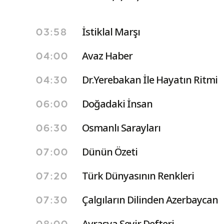
İstiklal Marşı
03:58
Avaz Haber
04:00
Dr.Yerebakan İle Hayatın Ritmi
04:30
Doğadaki İnsan
06:00
Osmanlı Sarayları
06:30
Dünün Özeti
07:00
Türk Dünyasının Renkleri
07:20
Çalgıların Dilinden Azerbaycan
07:30
Avrasya Seyir Defteri