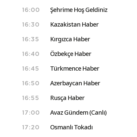
Şehrime Hoş Geldiniz
16:00
Kazakistan Haber
16:30
Kırgızca Haber
16:35
Özbekçe Haber
16:40
Türkmence Haber
16:45
Azerbaycan Haber
16:50
Rusça Haber
16:55
Avaz Gündem (Canlı)
17:00
Osmanlı Tokadı
17:20