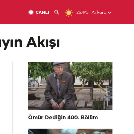
CANLI
25.4ºC
Ankara
yın Akışı
Ömür Dediğin 400. Bölüm