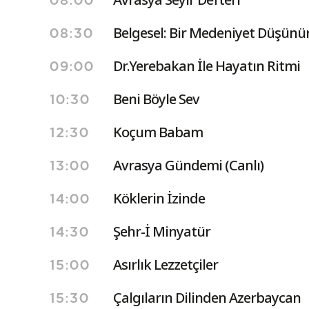
08:00
Belgesel: Bir Medeniyet Düşünü
08:30
Dr.Yerebakan İle Hayatın Ritmi
09:00
Beni Böyle Sev
10:30
Koçum Babam
12:30
Avrasya Gündemi (Canlı)
13:00
Köklerin İzinde
14:00
Şehr-İ Minyatür
14:30
Asırlık Lezzetçiler
15:00
Çalgıların Dilinden Azerbaycan
15:30