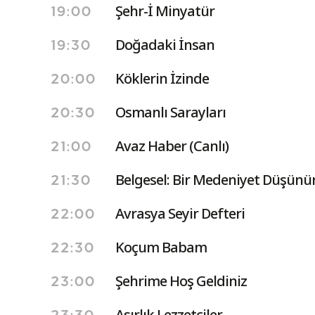
Şehr-İ Minyatür
19:00
Doğadaki İnsan
19:30
Köklerin İzinde
20:00
Osmanlı Sarayları
20:30
Avaz Haber (Canlı)
21:00
Belgesel: Bir Medeniyet Düşünü
21:30
Avrasya Seyir Defteri
22:00
Koçum Babam
22:30
Şehrime Hoş Geldiniz
23:00
Asırlık Lezzetçiler