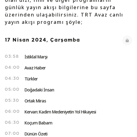
olan dizi, film ve diğer programların
günlük yayın akışı bilgilerine bu sayfa
üzerinden ulaşabilirsiniz. TRT Avaz canlı
yayın akışı programı şöyle;
17 Nisan 2024, Çarşamba
İstiklal Marşı
03:58
Avaz Haber
04:00
Türkler
04:30
Doğadaki İnsan
05:00
Ortak Miras
05:30
Kervan: Kadim Medeniyetin Yol Hikayesi
06:00
Koçum Babam
06:30
Dünün Özeti
07:00