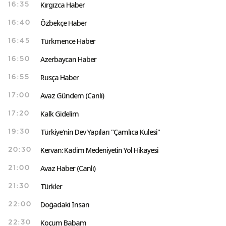
Kırgızca Haber
16:35
Özbekçe Haber
16:40
Türkmence Haber
16:45
Azerbaycan Haber
16:50
Rusça Haber
16:55
Avaz Gündem (Canlı)
17:00
Kalk Gidelim
17:20
Türkiye'nin Dev Yapıları "Çamlıca Kulesi"
19:30
Kervan: Kadim Medeniyetin Yol Hikayesi
20:30
Avaz Haber (Canlı)
21:00
Türkler
21:30
Doğadaki İnsan
22:00
Koçum Babam
22:30