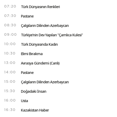
Türk Dünyasının Renkleri
07:20
Pastane
07:30
Çalgıların Dilinden Azerbaycan
08:30
Türkiye'nin Dev Yapıları "Çamlıca Kulesi"
09:00
Türk Dünyasında Kadın
10:00
Elimi Bırakma
10:30
Avrasya Gündemi (Canlı)
13:00
Pastane
14:00
Çalgıların Dilinden Azerbaycan
15:00
Doğadaki İnsan
15:30
Usta
16:00
Kazakistan Haber
16:30