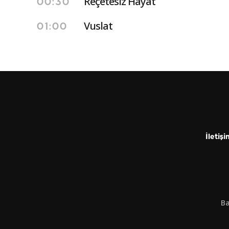
Reçetesiz Hayat
00:30
Vuslat
01:00
İletişi
Ba