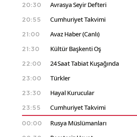
Avrasya Seyir Defteri
20:30
Cumhuriyet Takvimi
20:55
Avaz Haber (Canlı)
21:00
Kültür Başkenti Oş
21:30
24 Saat Tabiat Kuşağında
22:00
Türkler
23:00
Hayal Kurucular
23:30
Cumhuriyet Takvimi
23:55
Rusya Müslümanları
00:00