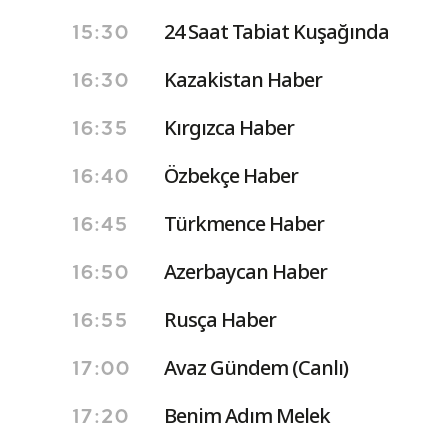
24 Saat Tabiat Kuşağında
15:30
Kazakistan Haber
16:30
Kırgızca Haber
16:35
Özbekçe Haber
16:40
Türkmence Haber
16:45
Azerbaycan Haber
16:50
Rusça Haber
16:55
Avaz Gündem (Canlı)
17:00
Benim Adım Melek
17:20