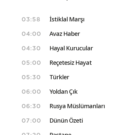
İstiklal Marşı
03:58
Avaz Haber
04:00
Hayal Kurucular
04:30
Reçetesiz Hayat
05:00
Türkler
05:30
Yoldan Çık
06:00
Rusya Müslümanları
06:30
Dünün Özeti
07:00
Pastane