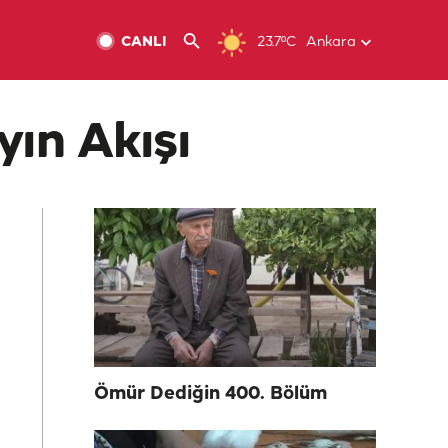
CANLI
23.7ºC
Ankara
yın Akışı
Ömür Dediğin 400. Bölüm