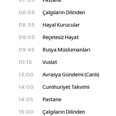
07:20
Çalgıların Dilinden
08:05
Hayal Kurucular
08:35
Reçetesiz Hayat
09:05
Rusya Müslümanları
09:45
Vuslat
10:15
Avrasya Gündemi (Canlı)
13:00
Cumhuriyet Takvimi
14:00
Pastane
14:05
Çalgıların Dilinden
15:00