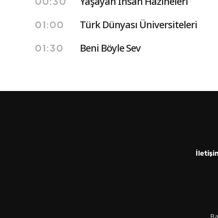
Yaşayan İnsan Hazineleri
00:30
Türk Dünyası Üniversiteleri
01:00
Beni Böyle Sev
01:30
İletişi
Ba