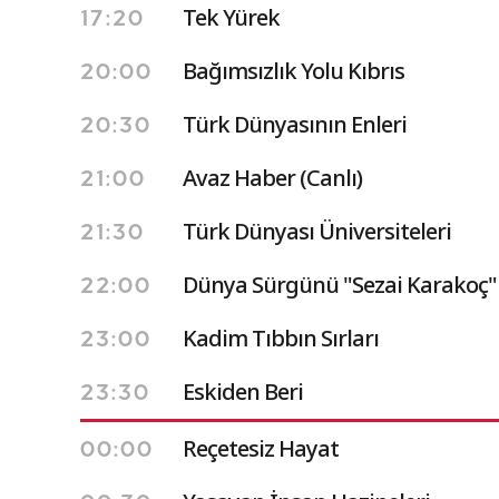
Tek Yürek
17:20
Bağımsızlık Yolu Kıbrıs
20:00
Türk Dünyasının Enleri
20:30
Avaz Haber (Canlı)
21:00
Türk Dünyası Üniversiteleri
21:30
Dünya Sürgünü "Sezai Karakoç"
22:00
Kadim Tıbbın Sırları
23:00
Eskiden Beri
23:30
Reçetesiz Hayat
00:00