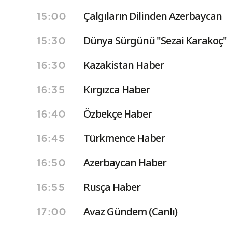
Çalgıların Dilinden Azerbaycan
15:00
Dünya Sürgünü "Sezai Karakoç"
15:30
Kazakistan Haber
16:30
Kırgızca Haber
16:35
Özbekçe Haber
16:40
Türkmence Haber
16:45
Azerbaycan Haber
16:50
Rusça Haber
16:55
Avaz Gündem (Canlı)
17:00