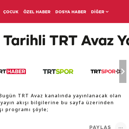
ÇOCUK
ÖZEL HABER
DOSYA HABER
DİĞER
 Tarihli TRT Avaz Y
 Bugün TRT Avaz kanalında yayınlanacak olan
 yayın akışı bilgilerine bu sayfa üzerinden
ışı programı şöyle;
PAYLAŞ