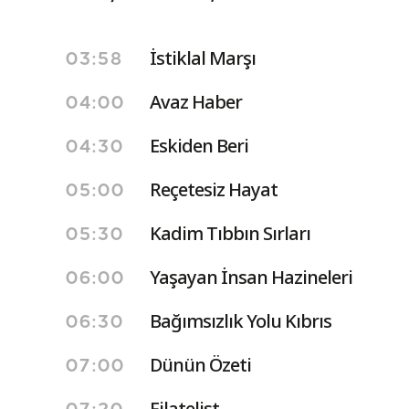
İstiklal Marşı
03:58
Avaz Haber
04:00
Eskiden Beri
04:30
Reçetesiz Hayat
05:00
Kadim Tıbbın Sırları
05:30
Yaşayan İnsan Hazineleri
06:00
Bağımsızlık Yolu Kıbrıs
06:30
Dünün Özeti
07:00
Filatelist