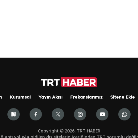
m
Kurumsal
Yayın Akışı
Frekanslarımız
Sitene Ekle
Copyright © 2026. TRT HABER
ğlantı yoluyla gidilen dış sitelerin içeriğinden TRT sorumlu değild