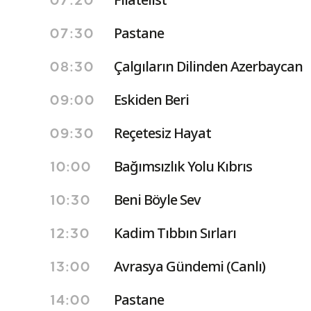
07:20
Pastane
07:30
Çalgıların Dilinden Azerbaycan
08:30
Eskiden Beri
09:00
Reçetesiz Hayat
09:30
Bağımsızlık Yolu Kıbrıs
10:00
Beni Böyle Sev
10:30
Kadim Tıbbın Sırları
12:30
Avrasya Gündemi (Canlı)
13:00
Pastane
14:00