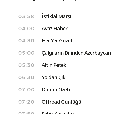
İstiklal Marşı
03:58
Avaz Haber
04:00
Her Yer Güzel
04:30
Çalgıların Dilinden Azerbaycan
05:00
Altın Petek
05:30
Yoldan Çık
06:30
Dünün Özeti
07:00
Offroad Günlüğü
07:20
Şehir Kaçakları