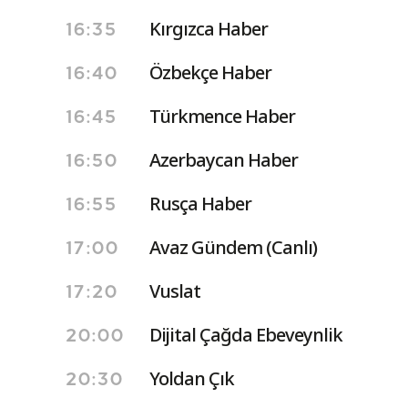
Kırgızca Haber
16:35
Özbekçe Haber
16:40
Türkmence Haber
16:45
Azerbaycan Haber
16:50
Rusça Haber
16:55
Avaz Gündem (Canlı)
17:00
Vuslat
17:20
Dijital Çağda Ebeveynlik
20:00
Yoldan Çık
20:30