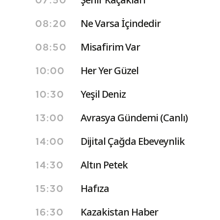
07:50
Ne Varsa İçindedir
08:20
Misafirim Var
08:50
Her Yer Güzel
10:00
Yeşil Deniz
10:30
Avrasya Gündemi (Canlı)
13:00
Dijital Çağda Ebeveynlik
14:00
Altın Petek
14:30
Hafıza
15:30
Kazakistan Haber
16:30