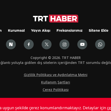
m
Kurumsal
Yayın Akışı
Frekanslarımız
Sitene Ekle
Copyright © 2026. TRT HABER
ğlantı yoluyla gidilen dış sitelerin içeriğinden TRT sorumlu değild
Gizlilik Politikası ve Aydınlatma Metni
Kullanım Şartları
Çerez Politikası
ta uygun şekilde çerez konumlandırmaktayız. Detaylar için
çe