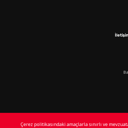
İletişi
Ba
Çerez politikasındaki amaçlarla sınırlı ve mevzua