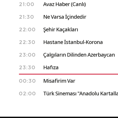
Avaz Haber (Canlı)
21:00
Ne Varsa İçindedir
21:30
Şehir Kaçakları
22:00
Hastane İstanbul-Korona
22:30
Çalgıların Dilinden Azerbaycan
23:00
Hafıza
23:30
Misafirim Var
00:30
Türk Sineması "Anadolu Kartalla
02:00