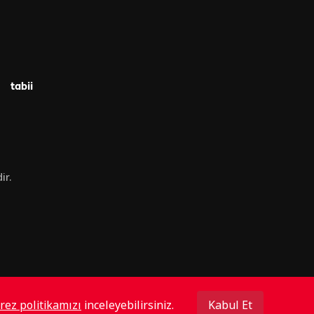
tabii
ir.
rez politikamızı
inceleyebilirsiniz.
Kabul Et