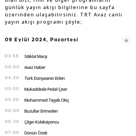
olan dizi, film ve diğer programların
günlük yayın akışı bilgilerine bu sayfa
üzerinden ulaşabilirsiniz. TRT Avaz canlı
yayın akışı programı şöyle;
09 Eylül 2024, Pazartesi
İstiklal Marşı
03:58
Avaz Haber
04:00
Türk Dünyasının Enleri
04:30
Mukaddesle Pedal Çevir
05:00
Muhammed Tayyib Okiç
05:30
Buzullar Erimeden
06:00
Çılgın Koleksiyoncu
06:30
Dünün Özeti
07:00