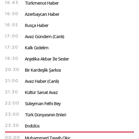
Türkmence Haber
16:45
Azerbaycan Haber
16:50
Rusça Haber
16:55
Avaz Gündem (Canlı)
17:00
Kalk Gidelim
17:20
Anjelika Akbar İle Sesler
19:30
Bir Kardeşlik Şarkısı
20:30
Avaz Haber (Canlı)
21:00
Kültür Sanat Avaz
21:30
Süleyman Fethi Bey
22:00
Türk Dünyasının Enleri
23:00
Endülüs
23:30
Muhammed Tayyib Okiç
00:00