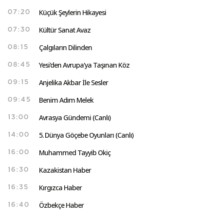
Küçük Şeylerin Hikayesi
07:20
Kültür Sanat Avaz
07:30
Çalgıların Dilinden
08:15
Yesi'den Avrupa'ya Taşınan Köz
08:45
Anjelika Akbar İle Sesler
09:15
Benim Adım Melek
09:45
Avrasya Gündemi (Canlı)
13:00
5. Dünya Göçebe Oyunları (Canlı)
14:00
Muhammed Tayyib Okiç
16:00
Kazakistan Haber
16:30
Kırgızca Haber
16:35
Özbekçe Haber
16:40