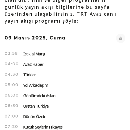
olan dizi, film ve diğer programların
günlük yayın akışı bilgilerine bu sayfa
üzerinden ulaşabilirsiniz. TRT Avaz canlı
yayın akışı programı şöyle;
09 Mayıs 2025, Cuma
İstiklal Marşı
03:58
Avaz Haber
04:00
Türkler
04:30
Yol Arkadaşım
05:00
Gönlümdeki Aslan
06:00
Üreten Türkiye
06:30
Dünün Özeti
07:00
Küçük Şeylerin Hikayesi
07:20