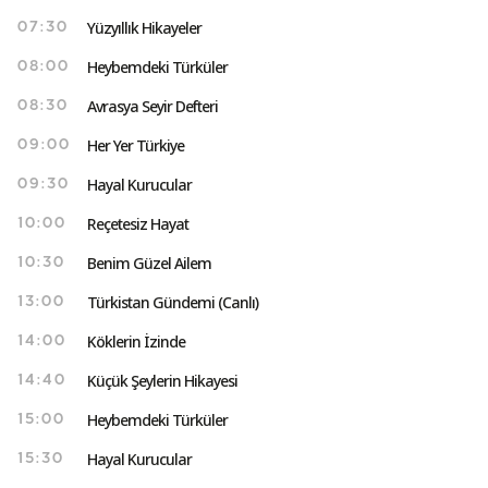
Yüzyıllık Hikayeler
07:30
Heybemdeki Türküler
08:00
Avrasya Seyir Defteri
08:30
Her Yer Türkiye
09:00
Hayal Kurucular
09:30
Reçetesiz Hayat
10:00
Benim Güzel Ailem
10:30
Türkistan Gündemi (Canlı)
13:00
Köklerin İzinde
14:00
Küçük Şeylerin Hikayesi
14:40
Heybemdeki Türküler
15:00
Hayal Kurucular
15:30