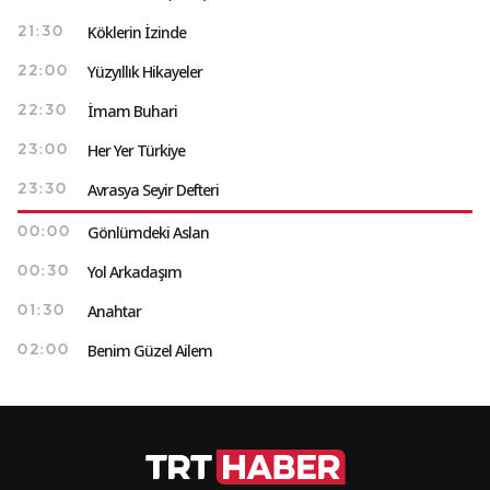
Köklerin İzinde
21:30
Yüzyıllık Hikayeler
22:00
İmam Buhari
22:30
Her Yer Türkiye
23:00
Avrasya Seyir Defteri
23:30
Gönlümdeki Aslan
00:00
Yol Arkadaşım
00:30
Anahtar
01:30
Benim Güzel Ailem
02:00