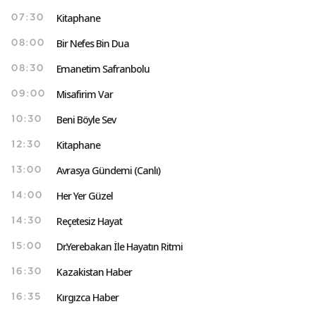
Kitaphane
07:30
Bir Nefes Bin Dua
08:00
Emanetim Safranbolu
08:30
Misafirim Var
09:00
Beni Böyle Sev
10:30
Kitaphane
12:30
Avrasya Gündemi (Canlı)
13:00
Her Yer Güzel
14:00
Reçetesiz Hayat
14:30
Dr.Yerebakan İle Hayatın Ritmi
15:00
Kazakistan Haber
16:30
Kırgızca Haber
16:35