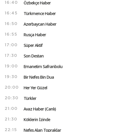
Özbekçe Haber
16:40
Türkmence Haber
16:45
Azerbaycan Haber
16:50
Rusça Haber
16:55
Süper Aktif
17:00
Son Destan
17:30
Emanetim Safranbolu
19:00
Bir Nefes Bin Dua
19:30
Her Yer Güzel
20:00
Türkler
20:30
Avaz Haber (Canlı)
21:00
Köklerin İzinde
21:30
Nefes Alan Topraklar
22:15