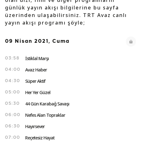
olan dizi, film ve diğer programların
günlük yayın akışı bilgilerine bu sayfa
üzerinden ulaşabilirsiniz. TRT Avaz canlı
yayın akışı programı şöyle;
09 Nisan 2021, Cuma
İstiklal Marşı
03:58
Avaz Haber
04:00
Süper Aktif
04:30
Her Yer Güzel
05:00
44 Gün Karabağ Savaşı
05:30
Nefes Alan Topraklar
06:00
Hayırsever
06:30
Reçetesiz Hayat
07:00