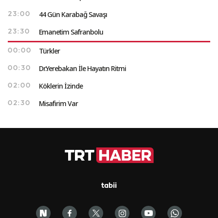
44 Gün Karabağ Savaşı
23:00
Emanetim Safranbolu
23:30
Türkler
00:00
Dr.Yerebakan İle Hayatın Ritmi
00:30
Köklerin İzinde
02:00
Misafirim Var
02:30
tabii