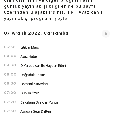
olan dizi, film ve diğer programların
günlük yayın akışı bilgilerine bu sayfa
üzerinden ulaşabilirsiniz. TRT Avaz canlı
yayın akışı programı şöyle;
07 Aralık 2022, Çarşamba
İstiklal Marşı
03:58
Avaz Haber
04:00
Dr.Yerebakan İle Hayatın Ritmi
04:30
Doğadaki İnsan
06:00
Osmanlı Sarayları
06:30
Dünün Özeti
07:00
Çalgıların Dilinden Yunus
07:20
Avrasya Seyir Defteri
07:50