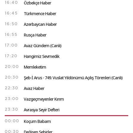
Özbekçe Haber
16:40
Türkmence Haber
16:45
Azerbaycan Haber
16:50
Rusça Haber
16:55
Avaz Gündem (Canlı)
17:00
Hangimiz Sevmedik
17:20
Memleketim
20:00
Şeb-İ Arus - 749. Vuslat Yıldönümü Açılış Törenleri (Canlı)
20:30
Avaz Haber
22:30
Vazgeçmeyenler Kırım
23:00
Avrasya Seyir Defteri
23:30
Koçum Babam
00:00
Değişen Şehirler
00:30