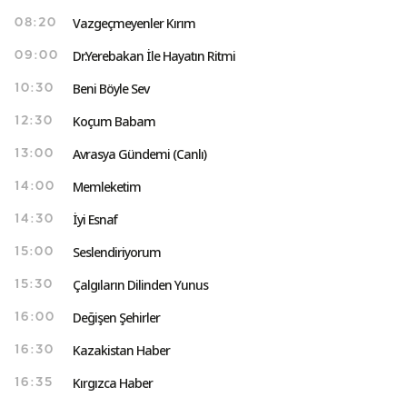
Vazgeçmeyenler Kırım
08:20
Dr.Yerebakan İle Hayatın Ritmi
09:00
Beni Böyle Sev
10:30
Koçum Babam
12:30
Avrasya Gündemi (Canlı)
13:00
Memleketim
14:00
İyi Esnaf
14:30
Seslendiriyorum
15:00
Çalgıların Dilinden Yunus
15:30
Değişen Şehirler
16:00
Kazakistan Haber
16:30
Kırgızca Haber
16:35