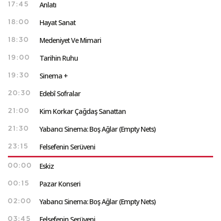
Anlatı
17:45
Hayat Sanat
18:00
Medeniyet Ve Mimari
18:30
Tarihin Ruhu
19:00
Sinema +
19:30
Edebî Sofralar
20:30
Kim Korkar Çağdaş Sanattan
21:00
Yabancı Sinema: Boş Ağlar (Empty Nets)
21:30
Felsefenin Serüveni
23:15
Eskiz
00:00
Pazar Konseri
00:15
Yabancı Sinema: Boş Ağlar (Empty Nets)
02:00
Felsefenin Serüveni
03:45