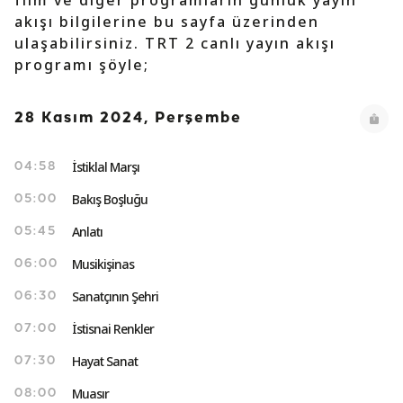
film ve diğer programların günlük yayın
akışı bilgilerine bu sayfa üzerinden
ulaşabilirsiniz. TRT 2 canlı yayın akışı
programı şöyle;
28 Kasım 2024, Perşembe
İstiklal Marşı
04:58
Bakış Boşluğu
05:00
Anlatı
05:45
Musikişinas
06:00
Sanatçının Şehri
06:30
İstisnai Renkler
07:00
Hayat Sanat
07:30
Muasır
08:00