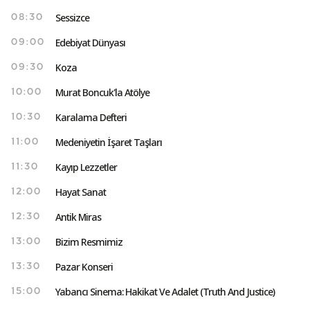
Sessizce
08:30
Edebiyat Dünyası
09:00
Koza
09:30
Murat Boncuk'la Atölye
10:00
Karalama Defteri
10:30
Medeniyetin İşaret Taşları
11:00
Kayıp Lezzetler
11:30
Hayat Sanat
12:00
Antik Miras
12:30
Bizim Resmimiz
13:00
Pazar Konseri
13:30
Yabancı Sinema: Hakikat Ve Adalet (Truth And Justice)
15:00