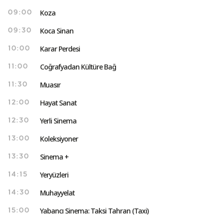
Koza
09:00
Koca Sinan
09:30
Karar Perdesi
10:00
Coğrafyadan Kültüre Bağ
11:00
Muasır
11:30
Hayat Sanat
12:00
Yerli Sinema
12:30
Koleksiyoner
13:00
Sinema +
13:30
Yeryüzleri
14:15
Muhayyelat
14:30
Yabancı Sinema: Taksi Tahran (Taxi)
15:00