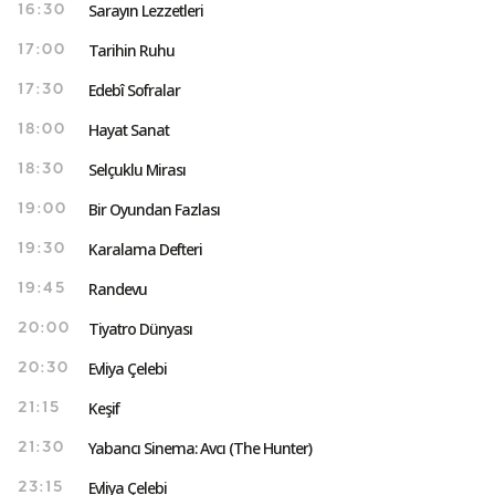
Sarayın Lezzetleri
16:30
Tarihin Ruhu
17:00
Edebî Sofralar
17:30
Hayat Sanat
18:00
Selçuklu Mirası
18:30
Bir Oyundan Fazlası
19:00
Karalama Defteri
19:30
Randevu
19:45
Tiyatro Dünyası
20:00
Evliya Çelebi
20:30
Keşif
21:15
Yabancı Sinema: Avcı (The Hunter)
21:30
Evliya Çelebi
23:15