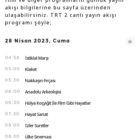
film ve diğer programların günlük yayın
akışı bilgilerine bu sayfa üzerinden
ulaşabilirsiniz. TRT 2 canlı yayın akışı
programı şöyle;
28 Nisan 2023, Cuma
İstiklal Marşı
04:58
Klaket
05:00
Nakkaşın Fırçası
05:30
Anadolu Arkeolojisi
06:00
Hülya Koçyiğit İle Film Gibi Hayatlar
06:30
Hayat Sanat
07:30
İzler Suretler
08:00
Ülke Sineması
08:30