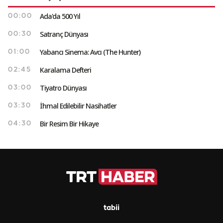
Ada'da 500 Yıl
00:00
Satranç Dünyası
00:30
Yabancı Sinema: Avcı (The Hunter)
01:00
Karalama Defteri
02:45
Tiyatro Dünyası
03:00
İhmal Edilebilir Nasihatler
03:30
Bir Resim Bir Hikaye
04:30
tabii