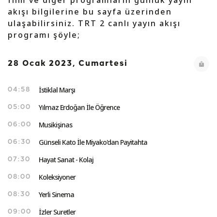
film ve diğer programların günlük yayın
akışı bilgilerine bu sayfa üzerinden
ulaşabilirsiniz. TRT 2 canlı yayın akışı
programı şöyle;
28 Ocak 2023, Cumartesi
İstiklal Marşı
04:58
Yılmaz Erdoğan İle Öğrence
05:00
Musikişinas
06:00
Günseli Kato İle Miyako'dan Payitahta
06:30
Hayat Sanat - Kolaj
07:30
Koleksiyoner
08:00
Yerli Sinema
08:30
İzler Suretler
09:00