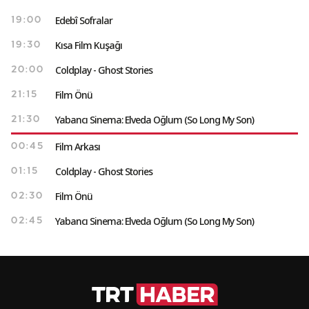
Edebî Sofralar
19:00
Kısa Film Kuşağı
19:30
Coldplay - Ghost Stories
20:00
Film Önü
21:15
Yabancı Sinema: Elveda Oğlum (So Long My Son)
21:30
Film Arkası
00:45
Coldplay - Ghost Stories
01:15
Film Önü
02:30
Yabancı Sinema: Elveda Oğlum (So Long My Son)
02:45