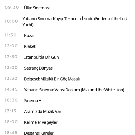
Ülke Sineması
09:30
Yabancı Sinema: Kayıp Teknenin İzinde (Finders of the Lost
10:00
Yacht)
Koza
11:30
Klaket
12:00
İstanbul'da Bir Gün
12:30
Satranç Dünyası
13:00
Belgesel: Müzikli Bir Göç Masalı
13:30
Yabancı Sinema: Vahşi Dostum (Mia and the White Lion)
14:45
Sinema +
16:30
Aramızda Müzik Var
17:15
Kelimeler ve Şeyler
18:00
Destansı Kareler
18:45