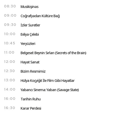
Musikişinas
08:30
Coğrafyadan Kültüre Bağ
09:00
İzler Suretler
09:30
Evliya Çelebi
10:00
Yeryüzleri
10:45
Belgesel: Beynin Sırları (Secrets of the Brain)
11:00
Hayat Sanat
12:00
Bizim Resmimiz
12:30
Hülya Koçyiğit İle Film Gibi Hayatlar
13:00
Yabancı Sinema: Yaban (Savage State)
14:00
Tarihin Ruhu
16:00
Karar Perdesi
16:30