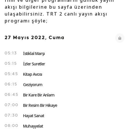
film ve diğer programların günlük yayın
akışı bilgilerine bu sayfa üzerinden
ulaşabilirsiniz. TRT 2 canlı yayın akışı
programı şöyle;
27 Mayıs 2022, Cuma
İstiklal Marşı
05:13
İzler Suretler
05:15
Kitap Avcısı
05:45
Geziyorum
06:15
Bir Kare Bir Anlam
06:45
Bir Resim Bir Hikaye
07:00
Hayat Sanat
07:30
Muhayyelat
08:00