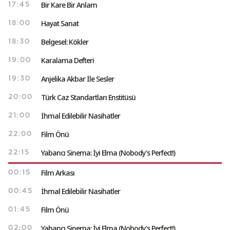
Bir Kare Bir Anlam
17:45
Hayat Sanat
18:00
Belgesel: Kökler
18:30
Karalama Defteri
19:00
Anjelika Akbar İle Sesler
19:30
Türk Caz Standartları Enstitüsü
20:00
İhmal Edilebilir Nasihatler
21:00
Film Önü
22:00
Yabancı Sinema: İyi Elma (Nobody's Perfect!)
22:15
Film Arkası
00:15
İhmal Edilebilir Nasihatler
00:45
Film Önü
01:45
Yabancı Sinema: İyi Elma (Nobody's Perfect!)
02:00