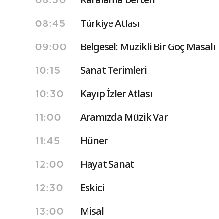
08:30
Türkiye Atlası
08:45
Belgesel: Müzikli Bir Göç Masalı
09:00
Sanat Terimleri
10:15
Kayıp İzler Atlası
10:30
Aramızda Müzik Var
11:00
Hüner
11:45
Hayat Sanat
12:00
Eskici
12:30
Misal
13:00