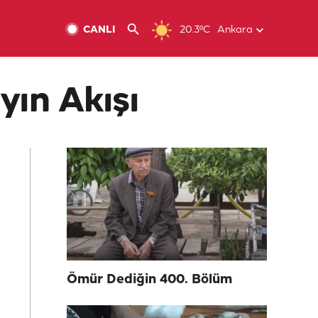
CANLI
20.3ºC
Ankara
yın Akışı
Ömür Dediğin 400. Bölüm