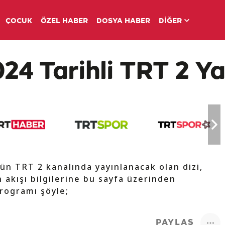
ÇOCUK
ÖZEL HABER
DOSYA HABER
DİĞER
4 Tarihli TRT 2 Ya
ün TRT 2 kanalında yayınlanacak olan dizi,
 akışı bilgilerine bu sayfa üzerinden
programı şöyle;
PAYLAŞ