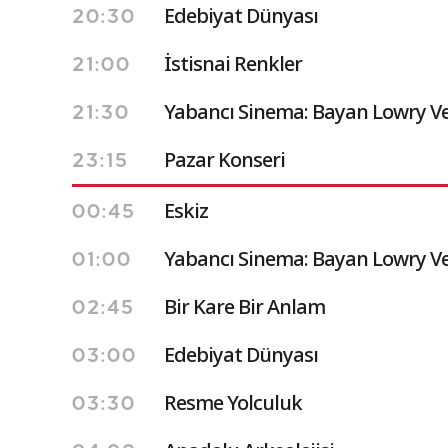
Edebiyat Dünyası
20:30
İstisnai Renkler
21:00
Yabancı Sinema: Bayan Lowry Ve
21:30
Pazar Konseri
23:15
Eskiz
00:45
Yabancı Sinema: Bayan Lowry Ve
01:00
Bir Kare Bir Anlam
02:45
Edebiyat Dünyası
03:00
Resme Yolculuk
03:30