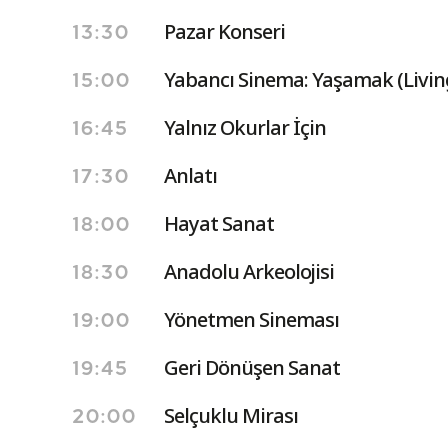
Pazar Konseri
13:30
Yabancı Sinema: Yaşamak (Livin
15:00
Yalnız Okurlar İçin
16:45
Anlatı
17:30
Hayat Sanat
18:00
Anadolu Arkeolojisi
18:30
Yönetmen Sineması
19:00
Geri Dönüşen Sanat
19:45
Selçuklu Mirası
20:00