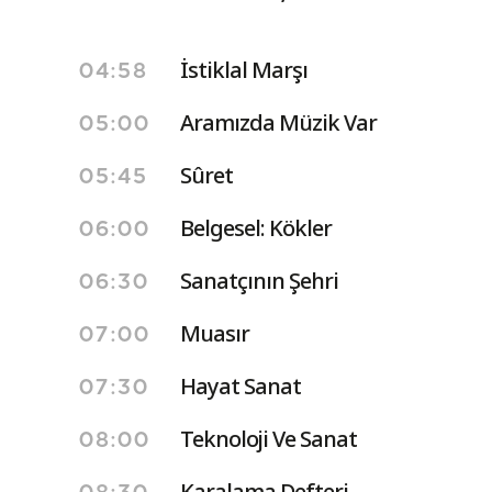
İstiklal Marşı
04:58
Aramızda Müzik Var
05:00
Sûret
05:45
Belgesel: Kökler
06:00
Sanatçının Şehri
06:30
Muasır
07:00
Hayat Sanat
07:30
Teknoloji Ve Sanat
08:00
Karalama Defteri