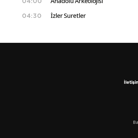
Anadolu Arkeolojisi
04:00
İzler Suretler
04:30
İletişi
Ba