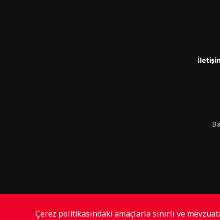
İletişi
Ba
Çerez politikasındaki amaçlarla sınırlı ve mevzua