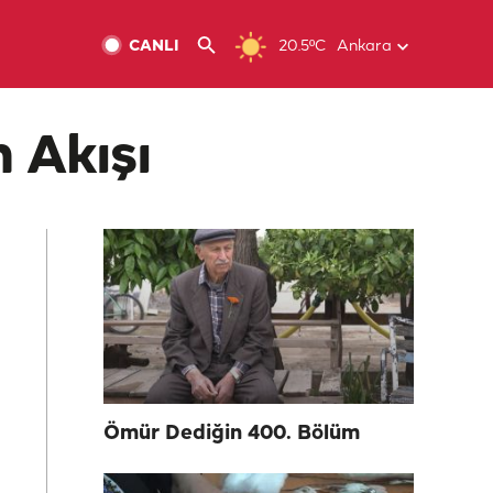
CANLI
20.5ºC
Ankara
 Akışı
Ömür Dediğin 400. Bölüm