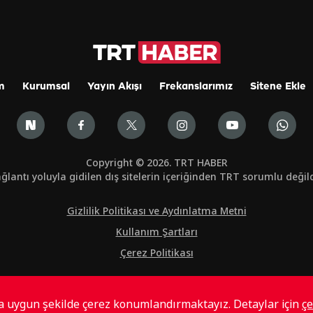
m
Kurumsal
Yayın Akışı
Frekanslarımız
Sitene Ekle
Copyright © 2026. TRT HABER
ğlantı yoluyla gidilen dış sitelerin içeriğinden TRT sorumlu değild
Gizlilik Politikası ve Aydınlatma Metni
Kullanım Şartları
Çerez Politikası
ta uygun şekilde çerez konumlandırmaktayız. Detaylar için
çe