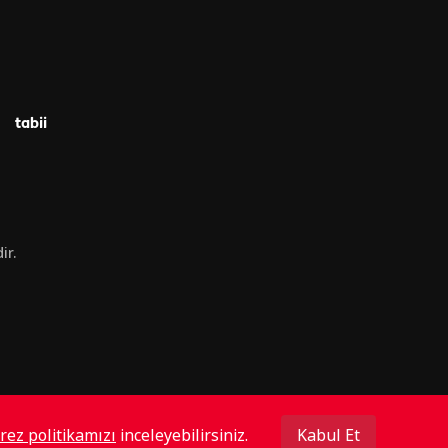
tabii
ir.
rez politikamızı
inceleyebilirsiniz.
Kabul Et