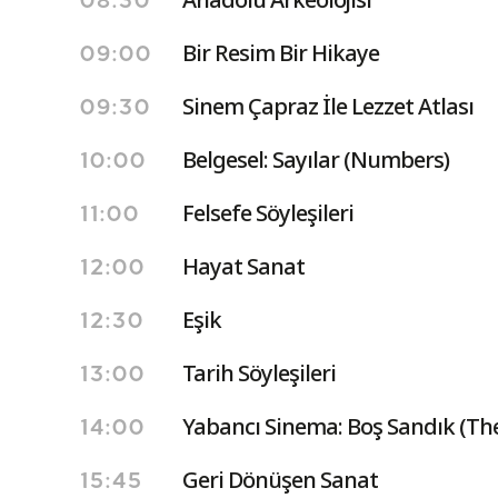
08:30
Bir Resim Bir Hikaye
09:00
Sinem Çapraz İle Lezzet Atlası
09:30
Belgesel: Sayılar (Numbers)
10:00
Felsefe Söyleşileri
11:00
Hayat Sanat
12:00
Eşik
12:30
Tarih Söyleşileri
13:00
Yabancı Sinema: Boş Sandık (Th
14:00
Geri Dönüşen Sanat
15:45