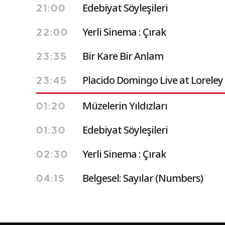
Edebiyat Söyleşileri
21:00
Yerli Sinema : Çırak
22:00
Bir Kare Bir Anlam
23:35
Placido Domingo Live at Loreley
23:45
Müzelerin Yıldızları
01:20
Edebiyat Söyleşileri
01:30
Yerli Sinema : Çırak
02:30
Belgesel: Sayılar (Numbers)
04:15