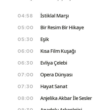
İstiklal Marşı
04:58
Bir Resim Bir Hikaye
05:00
Eşik
05:30
Kısa Film Kuşağı
06:00
Evliya Çelebi
06:30
Opera Dünyası
07:00
Hayat Sanat
07:30
Anjelika Akbar İle Sesler
08:00
Anadolu Arkeolojisi