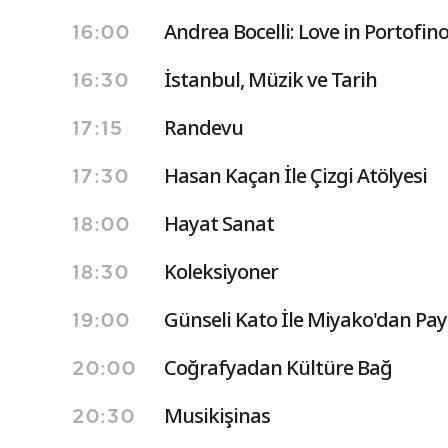
Andrea Bocelli: Love in Portofin
16:00
İstanbul, Müzik ve Tarih
16:30
Randevu
17:15
Hasan Kaçan İle Çizgi Atölyesi
17:30
Hayat Sanat
18:00
Koleksiyoner
18:30
Günseli Kato İle Miyako'dan Pay
19:00
Coğrafyadan Kültüre Bağ
20:00
Musikişinas
20:30