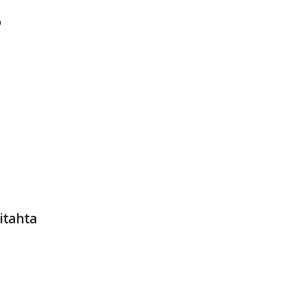
o
itahta